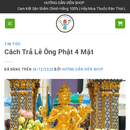
Chuyển
HƯỚNG DẪN VIÊN SHOP
Cam Kết Sản Shẩm Chính Hãng 100% | Hãy Mua Thuốc Rắn Thái Lan Tại 
đến
nội
dung
TIN TỨC
Cách Trả Lễ Ông Phật 4 Mặt
ĐÃ ĐĂNG TRÊN
26/12/2022
BỞI
HƯỚNG DẪN VIÊN SHOP