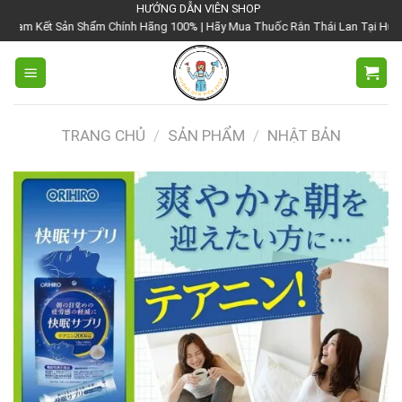
Chuyển
HƯỚNG DẪN VIÊN SHOP
Sản Shẩm Chính Hãng 100% | Hãy Mua Thuốc Rắn Thái Lan Tại Hướng Dẫn Viên 
đến
nội
dung
TRANG CHỦ
/
SẢN PHẨM
/
NHẬT BẢN