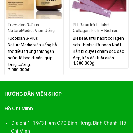
Fucoidan 3-Plus
BH Beautiful Habit
NatureMedic, Viên Uống
Collagen Rich – Nichiei
Hỗ Trợ Điều Trị Ung Thư
Bussan Nhật Bản 30 Gói
Fucoidan 3-Plus
BH beautiful habit collagen
160 Viên
NatureMedic viên uống hỗ
rich - Nichiei Bussan Nhật
trợ điều trị ung thư ngăn
Bản bí quyết chăm sóc sắc
ngừa tế bào di căn, giúp
đẹp, kéo dài tuổi xuân…
1.500.000
₫
tăng cường…
7.000.000
₫
HƯỚNG DẪN VIÊN SHOP
Hồ Chí Minh
Địa chỉ 1: 19/3 Hẻm C7C Bình Hưng, Bình Chánh, Hồ
Chí Minh