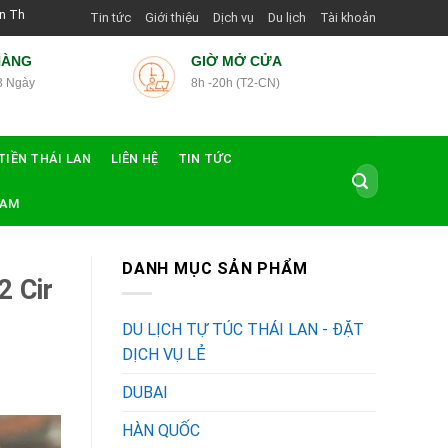
Dẫn Viên Shop | Với Giá Tốt Nhất
Tin tức
Giới thiệu
Dịch vụ
Du lịch
Tài khoản
HÀNG
GIỜ MỞ CỬA
3 Ngày
8h -20h (T2-CN)
TIỀN THÁI LAN
LIÊN HỆ
TIN TỨC
Tìm
kiếm:
NAM
DANH MỤC SẢN PHẨM
2 Cir
DU LỊCH TỰ TÚC THÁI LAN - ĐẶT
DỊCH VỤ LẺ
DUBAI
HÀN QUỐC