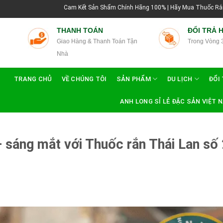
Cam Kết Sản Shẩm Chính Hãng 100% | Hãy Mua Thuốc Rắn Thái Lan Tại Hướng 
THANH TOÁN
ĐỔI TRẢ 
Giao Hàng & Thanh Toán Tận
Trong Vòng 
Nhà
TRANG CHỦ
VỀ CHÚNG TÔI
SẢN PHẨM
DU LỊCH
ĐỔI 
ANH LONG SỈ LẺ ĐẶC SẢN VIỆT 
 sáng mắt với Thuốc rắn Thái Lan số 