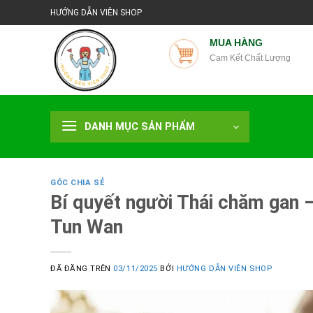
Chuyển
HƯỚNG DẪN VIÊN SHOP
đến
nội
MUA HÀNG
Cam Kết Chất Lượng
dung
DANH MỤC SẢN PHẨM
GÓC CHIA SẺ
Bí quyết người Thái chăm gan –
Tun Wan
ĐÃ ĐĂNG TRÊN
03/11/2025
BỞI
HƯỚNG DẪN VIÊN SHOP