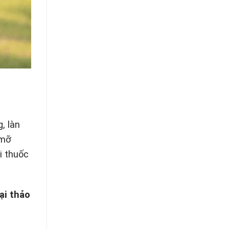
, làn
 mỡ
i thuốc
ại thảo