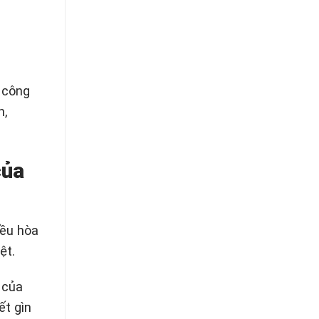
 công
n,
của
iều hòa
ệt.
 của
ết gìn