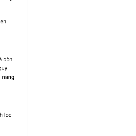
gen
à còn
guy
u nang
h lọc