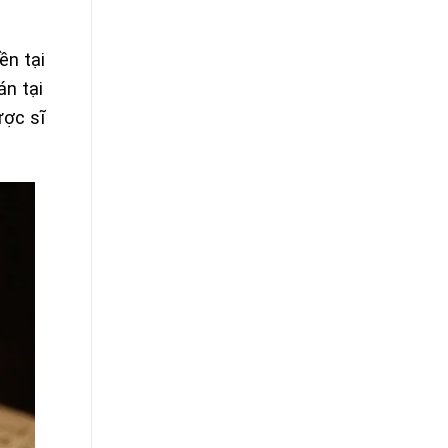
ền tại
n tại
ược sĩ