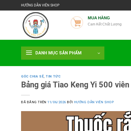
Chuyển
C
HƯỚNG DẪN VIÊN SHOP
đến
nội
MUA HÀNG
Cam Kết Chất Lượng
dung
DANH MỤC SẢN PHẨM
GÓC CHIA SẺ
,
TIN TỨC
Bảng giá Tiao Keng Yi 500 viê
ĐÃ ĐĂNG TRÊN
11/06/2026
BỞI
HƯỚNG DẪN VIÊN SHOP