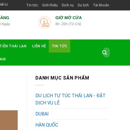
Viên Shop | Với Giá Tốt Nhất
Tin tức
Giới thiệu
Dịch vụ
Du lịch
Tài khoản
HÀNG
GIỜ MỞ CỬA
3 Ngày
8h -20h (T2-CN)
TIỀN THÁI LAN
LIÊN HỆ
TIN TỨC
Tìm
kiếm:
NAM
DANH MỤC SẢN PHẨM
DU LỊCH TỰ TÚC THÁI LAN - ĐẶT
DỊCH VỤ LẺ
DUBAI
HÀN QUỐC