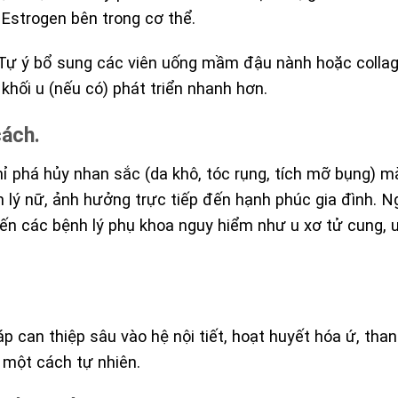
Estrogen bên trong cơ thể.
ự ý bổ sung các viên uống mầm đậu nành hoặc colla
khối u (nếu có) phát triển nhanh hơn.
cách.
hỉ phá hủy nhan sắc (da khô, tóc rụng, tích mỡ bụng) m
 lý nữ, ảnh hưởng trực tiếp đến hạnh phúc gia đình. N
đến các bệnh lý phụ khoa nguy hiểm như u xơ tử cung, 
p can thiệp sâu vào hệ nội tiết, hoạt huyết hóa ứ, than
 một cách tự nhiên.