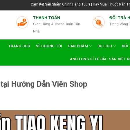
am Kết Sản Shẩm Chính Hãng 100% | Hãy Mua Thuốc Rắn Thái Lan Tại Hướng Dẫn 
THANH TOÁN
ĐỔI TRẢ 
Giao Hàng & Thanh Toán Tận
Trong Vòng 
Nhà
TRANG CHỦ
VỀ CHÚNG TÔI
SẢN PHẨM
DU LỊCH
ĐỔI 
ANH LONG SỈ LẺ ĐẶC SẢN VIỆT 
n tại Hướng Dẫn Viên Shop