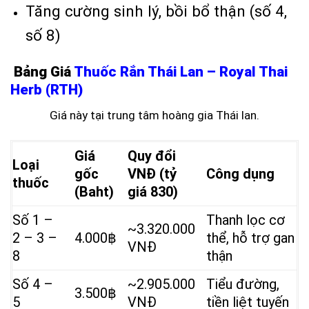
Tăng cường sinh lý, bồi bổ thận (số 4,
số 8)
Bảng Giá
Thuốc Rắn Thái Lan – Royal Thai
Herb (RTH)
Giá này tại trung tâm hoàng gia Thái lan.
Giá
Quy đổi
Loại
gốc
VNĐ (tỷ
Công dụng
thuốc
(Baht)
giá 830)
Số 1 –
Thanh lọc cơ
~3.320.000
2 – 3 –
4.000฿
thể, hỗ trợ gan
VNĐ
8
thận
Số 4 –
~2.905.000
Tiểu đường,
3.500฿
5
VNĐ
tiền liệt tuyến