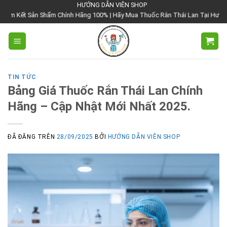
Chuyển
HƯỚNG DẪN VIÊN SHOP
 Shẩm Chính Hãng 100% | Hãy Mua Thuốc Rắn Thái Lan Tại Hướng Dẫn Viên Sho
đến
nội
dung
TIN TỨC
Bảng Giá Thuốc Rắn Thái Lan Chính
Hãng – Cập Nhật Mới Nhất 2025.
ĐÃ ĐĂNG TRÊN
28/09/2025
BỞI
HƯỚNG DẪN VIÊN SHOP