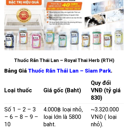
Thuốc Rắn Thái Lan – Royal Thai Herb (RTH)
Bảng Giá
Thuốc Rắn Thái Lan – Siam Park
.
Quy đổi
Loại thuốc
Giá gốc (Baht)
VNĐ (tỷ giá
830)
Số 1 – 2 – 3
4.000฿ loại nhỏ,
~3.320.000
– 6 – 8 – 9 –
loại lớn là 5800
VNĐ ( loại
10
baht.
nhỏ).