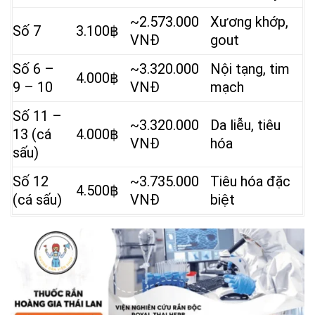
~2.573.000
Xương khớp,
Số 7
3.100฿
VNĐ
gout
Số 6 –
~3.320.000
Nội tạng, tim
4.000฿
9 – 10
VNĐ
mạch
Số 11 –
~3.320.000
Da liễu, tiêu
13 (cá
4.000฿
VNĐ
hóa
sấu)
Số 12
~3.735.000
Tiêu hóa đặc
4.500฿
(cá sấu)
VNĐ
biệt