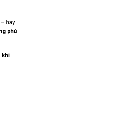
– hay
ũng phù
 khi