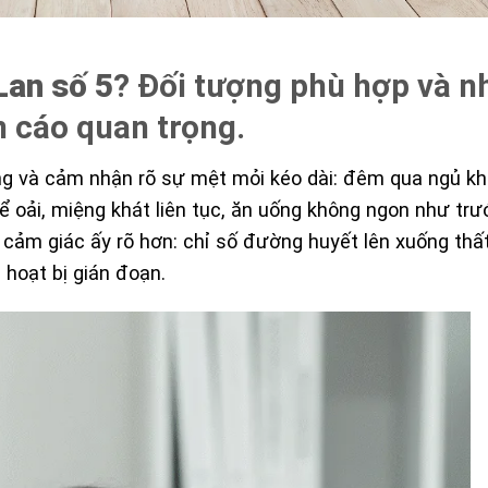
Lan số 5
? Đối tượng phù hợp và 
 cáo quan trọng.
ng và cảm nhận rõ sự mệt mỏi kéo dài: đêm qua ngủ k
ể uể oải, miệng khát liên tục, ăn uống không ngon như tr
 cảm giác ấy rõ hơn: chỉ số đường huyết lên xuống thấ
 hoạt bị gián đoạn.