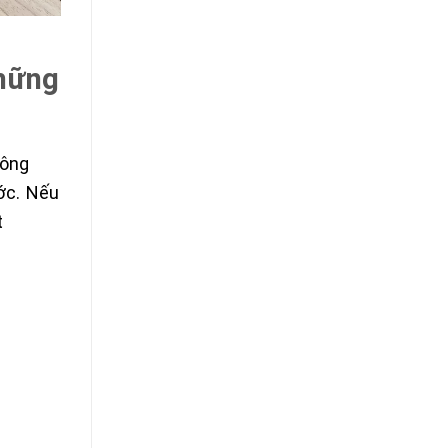
những
hông
ước. Nếu
t