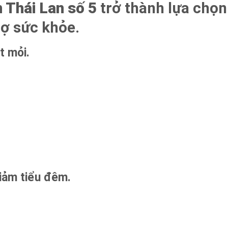
n Thái Lan số 5
trở thành lựa chọn
rợ sức khỏe.
t mỏi.
iảm tiểu đêm.