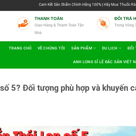
Cam Kết Sản Shẩm Chính Hãng 100% | Hãy Mua Thuốc Rắn Thái Lan Tại Hướn
THANH TOÁN
ĐỔI TRẢ 
Giao Hàng & Thanh Toán Tận
Trong Vòng 
Nhà
TRANG CHỦ
VỀ CHÚNG TÔI
SẢN PHẨM
DU LỊCH
ĐỔI 
ANH LONG SỈ LẺ ĐẶC SẢN VIỆT 
 số 5? Đối tượng phù hợp và khuyến 