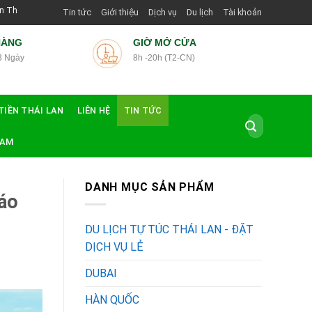
g Dẫn Viên Shop | Với Giá Tốt Nhất
Tin tức
Giới thiệu
Dịch vụ
Du lịch
Tài khoản
HÀNG
GIỜ MỞ CỬA
3 Ngày
8h -20h (T2-CN)
TIỀN THÁI LAN
LIÊN HỆ
TIN TỨC
Tìm
kiếm:
NAM
DANH MỤC SẢN PHẨM
cáo
DU LỊCH TỰ TÚC THÁI LAN - ĐẶT
DỊCH VỤ LẺ
DUBAI
HÀN QUỐC