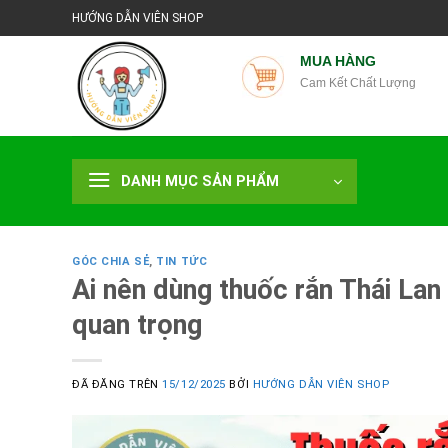
Chuyển
HƯỚNG DẪN VIÊN SHOP
đến
nội
MUA HÀNG
Cam Kết Chất Lượng
dung
DANH MỤC SẢN PHẨM
GÓC CHIA SẺ
,
TIN TỨC
Ai nên dùng thuốc rắn Thái Lan
quan trọng
ĐÃ ĐĂNG TRÊN
15/12/2025
BỞI
HƯỚNG DẪN VIÊN SHOP