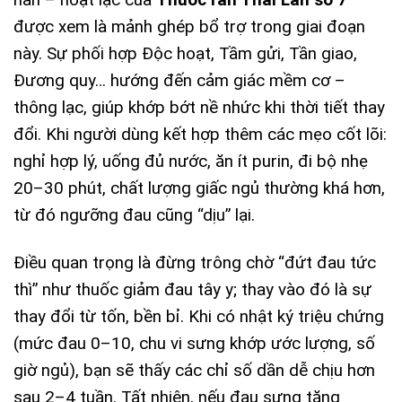
hàn – hoạt lạc của
Thuốc rắn Thái Lan số 7
được xem là mảnh ghép bổ trợ trong giai đoạn
này. Sự phối hợp Độc hoạt, Tầm gửi, Tần giao,
Đương quy… hướng đến cảm giác mềm cơ –
thông lạc, giúp khớp bớt nề nhức khi thời tiết thay
đổi. Khi người dùng kết hợp thêm các mẹo cốt lõi:
nghỉ hợp lý, uống đủ nước, ăn ít purin, đi bộ nhẹ
20–30 phút, chất lượng giấc ngủ thường khá hơn,
từ đó ngưỡng đau cũng “dịu” lại.
Điều quan trọng là đừng trông chờ “đứt đau tức
thì” như thuốc giảm đau tây y; thay vào đó là sự
thay đổi từ tốn, bền bỉ. Khi có nhật ký triệu chứng
(mức đau 0–10, chu vi sưng khớp ước lượng, số
giờ ngủ), bạn sẽ thấy các chỉ số dần dễ chịu hơn
sau 2–4 tuần. Tất nhiên, nếu đau sưng tăng