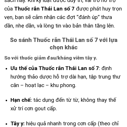
sách hay. Khi kỷ luật được duy trì, vai trò hỗ trợ
của
Thuốc rắn Thái Lan số 7
được phát huy trọn
vẹn, bạn sẽ cảm nhận các đợt “đánh úp” thưa
dần, nhẹ dần, và lòng tin vào bản thân tăng lên.
So sánh Thuốc rắn Thái Lan số 7 với lựa
chọn khác
So với thuốc giảm đau/kháng viêm tây y.
Ưu thế của Thuốc rắn Thái Lan số 7
: định
hướng thảo dược hỗ trợ dài hạn, tập trung thư
cân – hoạt lạc – khu phong.
Hạn chế:
tác dụng đến từ từ, không thay thế
xử trí cơn gout cấp.
Tây y:
hiệu quả nhanh trong cơn cấp (theo chỉ