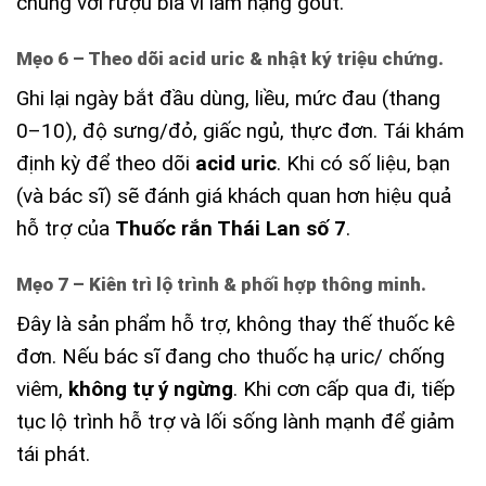
chung với rượu bia vì làm nặng gout.
Mẹo 6 – Theo dõi acid uric & nhật ký triệu chứng.
Ghi lại ngày bắt đầu dùng, liều, mức đau (thang
0–10), độ sưng/đỏ, giấc ngủ, thực đơn. Tái khám
định kỳ để theo dõi
acid uric
. Khi có số liệu, bạn
(và bác sĩ) sẽ đánh giá khách quan hơn hiệu quả
hỗ trợ của
Thuốc rắn Thái Lan số 7
.
Mẹo 7 – Kiên trì lộ trình & phối hợp thông minh.
Đây là sản phẩm hỗ trợ, không thay thế thuốc kê
đơn. Nếu bác sĩ đang cho thuốc hạ uric/ chống
viêm,
không tự ý ngừng
. Khi cơn cấp qua đi, tiếp
tục lộ trình hỗ trợ và lối sống lành mạnh để giảm
tái phát.