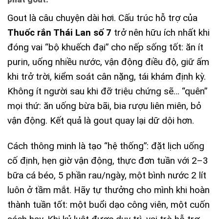
Gout là câu chuyện dài hơi. Cấu trúc hỗ trợ của
Thuốc rắn Thái Lan số 7
trở nên hữu ích nhất khi
đóng vai “bộ khuếch đại” cho nếp sống tốt: ăn ít
purin, uống nhiều nước, vận động điều độ, giữ ấm
khi trở trời, kiểm soát cân nặng, tái khám định kỳ.
Không ít người sau khi đỡ triệu chứng sẽ… “quên”
mọi thứ: ăn uống bừa bãi, bia rượu liên miên, bỏ
vận động. Kết quả là gout quay lại dữ dội hơn.
Cách thông minh là tạo “hệ thống”: đặt lịch uống
cố định, hẹn giờ vận động, thực đơn tuần với 2–3
bữa cá béo, 5 phần rau/ngày, một bình nước 2 lít
luôn ở tầm mắt. Hãy tự thưởng cho mình khi hoàn
thành tuần tốt: một buổi dạo công viên, một cuốn