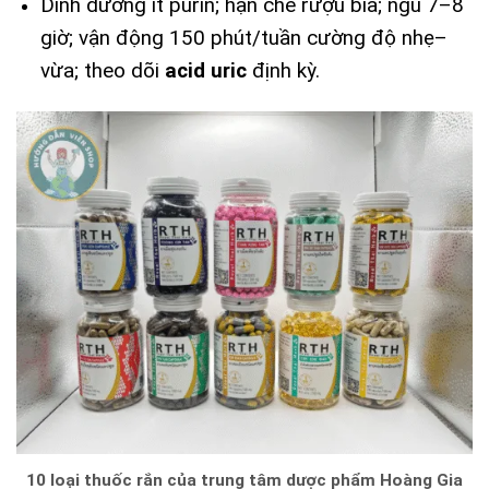
Dinh dưỡng ít purin; hạn chế rượu bia; ngủ 7–8
giờ; vận động 150 phút/tuần cường độ nhẹ–
vừa; theo dõi
acid uric
định kỳ.
10 loại thuốc rắn của trung tâm dược phẩm Hoàng Gia