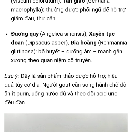
(Viscum coloratum),
Tần giao
(Gentiana
macrophylla): thường được phối ngũ để hỗ trợ
giảm đau, thư cân.
Đương quy
(Angelica sinensis),
Xuyên tục
đoạn
(Dipsacus asper),
Địa hoàng
(Rehmannia
glutinosa): bổ huyết – dưỡng âm – mạnh gân
xương theo quan niệm cổ truyền.
Lưu ý:
Đây là sản phẩm thảo dược hỗ trợ; hiệu
quả tùy cơ địa. Người gout cần song hành chế độ
ăn ít purin, uống nước đủ và theo dõi acid uric
đều đặn.