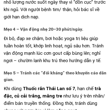
nhỏ lượng nước suốt ngày thay vì “dồn cục” trước
khi ngủ. Với người bệnh tim/ thận, hỏi bác sĩ về
giới hạn dịch nạp.
Mẹo 4 – Vận động nhẹ 20–30 phút/ngày.
Đi bộ, đạp xe chậm, bơi hoặc yoga trị liệu giúp
tuần hoàn tốt, khớp linh hoạt, ngủ sâu hơn. Tránh
vận động mạnh lúc cơn gout cấp bùng lên; nghỉ
ngơi – chườm lạnh khu trú theo hướng dẫn y tế.
Mẹo 5 – Tránh các “đối kháng” theo khuyến cáo dân
gian.
Khi dùng
Thuốc rắn Thái Lan số 7
, hạn chế
trà
đặc, củ cải trắng, măng tre
như lưu ý trên nhãn/
điểm bán truyền thống. Đồng thời, tránh dùng