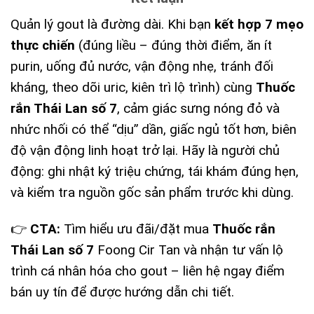
Quản lý gout là đường dài. Khi bạn
kết hợp 7 mẹo
thực chiến
(đúng liều – đúng thời điểm, ăn ít
purin, uống đủ nước, vận động nhẹ, tránh đối
kháng, theo dõi uric, kiên trì lộ trình) cùng
Thuốc
rắn Thái Lan số 7
, cảm giác sưng nóng đỏ và
nhức nhối có thể “dịu” dần, giấc ngủ tốt hơn, biên
độ vận động linh hoạt trở lại. Hãy là người chủ
động: ghi nhật ký triệu chứng, tái khám đúng hẹn,
và kiểm tra nguồn gốc sản phẩm trước khi dùng.
👉
CTA:
Tìm hiểu ưu đãi/đặt mua
Thuốc rắn
Thái Lan số 7
Foong Cir Tan và nhận tư vấn lộ
trình cá nhân hóa cho gout – liên hệ ngay điểm
bán uy tín để được hướng dẫn chi tiết.