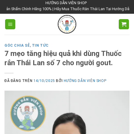
Chuyển
HƯỚNG DẪN VIÊN SHOP
Hãng 100% | Hãy Mua Thuốc Rắn Thái Lan Tại Hướng Dẫn Viên Shop | Với Giá
đến
nội
dung
GÓC CHIA SẺ
,
TIN TỨC
7 mẹo tăng hiệu quả khi dùng Thuốc
rắn Thái Lan số 7 cho người gout.
ĐÃ ĐĂNG TRÊN
14/10/2025
BỞI
HƯỚNG DẪN VIÊN SHOP