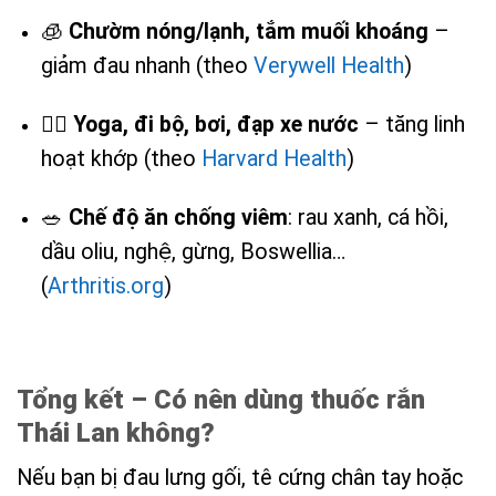
🧊
Chườm nóng/lạnh, tắm muối khoáng
–
giảm đau nhanh (theo
Verywell Health
)
🧘‍♀️
Yoga, đi bộ, bơi, đạp xe nước
– tăng linh
hoạt khớp (theo
Harvard Health
)
🥗
Chế độ ăn chống viêm
: rau xanh, cá hồi,
dầu oliu, nghệ, gừng, Boswellia…
(
Arthritis.org
)
Tổng kết – Có nên dùng thuốc rắn
Thái Lan không?
Nếu bạn bị đau lưng gối, tê cứng chân tay hoặc