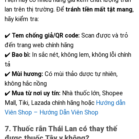
lan trên thị trường. Để
tránh tiền mất tật mang
,
hãy kiểm tra:
✔️
Tem chống giả/QR code:
Scan được và trỏ
đến trang web chính hãng
✔️
Bao bì:
In sắc nét, không lem, không lỗi chính
tả
✔️
Mùi hương:
Có mùi thảo dược tự nhiên,
không hắc nồng
✔️
Mua từ nơi uy tín:
Nhà thuốc lớn, Shopee
Mall, Tiki, Lazada chính hãng hoặc
Hướng dẫn
Viên Shop – Hướng Dẫn Viên Shop
7. Thuốc rắn Thái Lan có thay thế
được thuốc Tây y không?