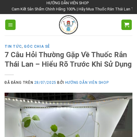
Chuyển
HƯỚNG DẪN VIÊN SHOP
m Kết Sản Shẩm Chính Hãng 100% | Hãy Mua Thuốc Rắn Thái Lan Tại Hướng Dẫ
đến
nội
dung
TIN TỨC
,
GÓC CHIA SẺ
7 Câu Hỏi Thường Gặp Về Thuốc Rắn
Thái Lan – Hiểu Rõ Trước Khi Sử Dụng
ĐÃ ĐĂNG TRÊN
28/07/2025
BỞI
HƯỚNG DẪN VIÊN SHOP