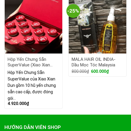
-25%
Hộp Yến Chưng Sẵn
MALA HAIR OIL INDIA-
SuperValue (Xiao Xian
Dầu Mọc Tóc Malaysia
Dun)- Quà Tặng Sang
Giá
Giá
800.000
₫
600.000
₫
Hộp Yến Chưng Sẵn
gốc
hiện
Trọng, Dinh Dưỡng Tuyệt
SuperValue của Xiao Xian
là:
tại
Vời
800.000₫.
là:
Dun gồm 10 hũ yến chưng
600.000₫.
sẵn cao cấp, được đóng
gói…
4.920.000
₫
HƯỚNG DẪN VIÊN SHOP