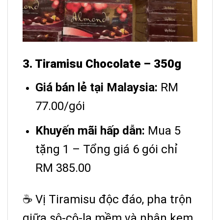
3. Tiramisu Chocolate – 350g
Giá bán lẻ tại Malaysia:
RM
77.00/gói
Khuyến mãi hấp dẫn:
Mua 5
tặng 1 – Tổng giá 6 gói chỉ
RM 385.00
☕ Vị Tiramisu độc đáo, pha trộn
giữa sô-cô-la mềm và nhân kem