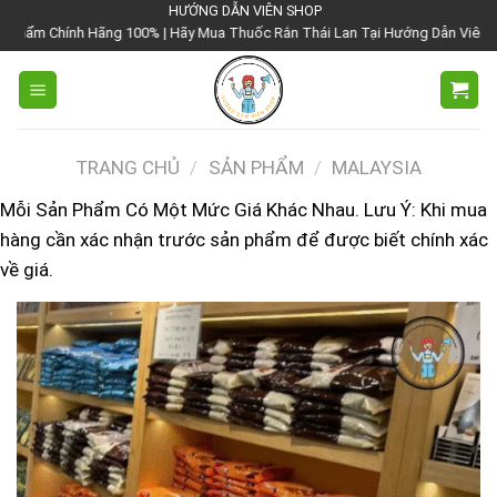
Chuyển
HƯỚNG DẪN VIÊN SHOP
00% | Hãy Mua Thuốc Rắn Thái Lan Tại Hướng Dẫn Viên Shop | Với Giá Tốt Nh
đến
nội
dung
TRANG CHỦ
/
SẢN PHẨM
/
MALAYSIA
Mỗi Sản Phẩm Có Một Mức Giá Khác Nhau. Lưu Ý: Khi mua
hàng cần xác nhận trước sản phẩm để được biết chính xác
về giá.