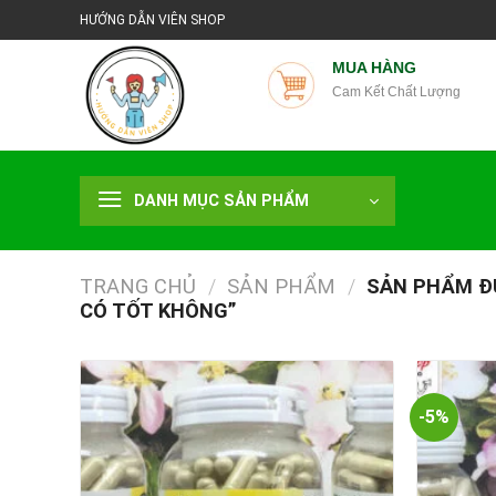
Chuyển
HƯỚNG DẪN VIÊN SHOP
đến
nội
MUA HÀNG
Cam Kết Chất Lượng
dung
DANH MỤC SẢN PHẨM
TRANG CHỦ
/
SẢN PHẨM
/
SẢN PHẨM ĐƯ
CÓ TỐT KHÔNG”
-5%