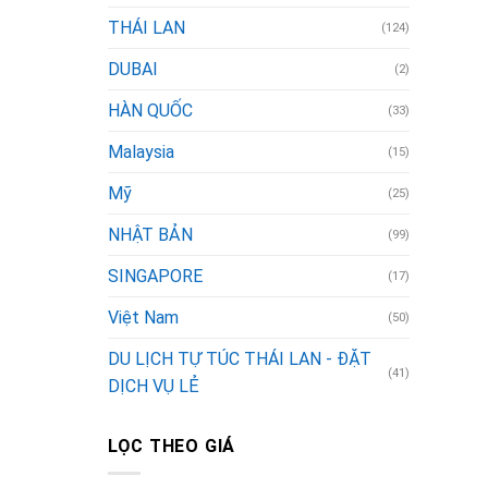
THÁI LAN
(124)
DUBAI
(2)
HÀN QUỐC
(33)
Malaysia
(15)
Mỹ
(25)
NHẬT BẢN
(99)
SINGAPORE
(17)
Việt Nam
(50)
DU LỊCH TỰ TÚC THÁI LAN - ĐẶT
(41)
DỊCH VỤ LẺ
LỌC THEO GIÁ