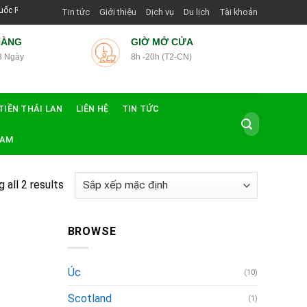
 Thái Lan Tại Hướng Dẫn Viên Shop | Với Giá Tốt Nhất
Tin tức
Giới thiệu
Dịch vụ
Du lịch
Tài khoản
HÀNG
GIỜ MỞ CỬA
3 Ngày
8h -20h (T2-CN)
TIỀN THÁI LAN
LIÊN HỆ
TIN TỨC
Tìm
kiếm:
NAM
 all 2 results
BROWSE
Úc
(10)
Scotland
(1)