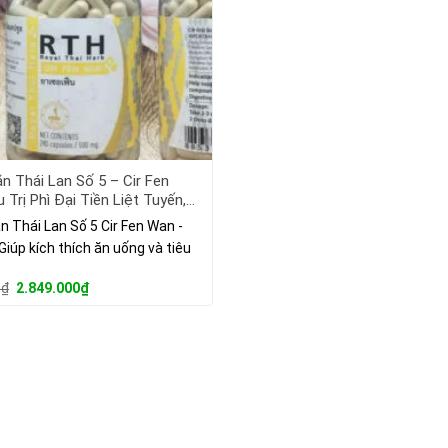
n Thái Lan Số 5 – Cir Fen
 Trị Phì Đại Tiền Liệt Tuyến,
ểu Đường
 Thái Lan Số 5 Cir Fen Wan -
Giúp kích thích ăn uống và tiêu
Giá
Giá
0
₫
2.849.000
₫
gốc
hiện
là:
tại
3.010.000₫.
là:
2.849.000₫.