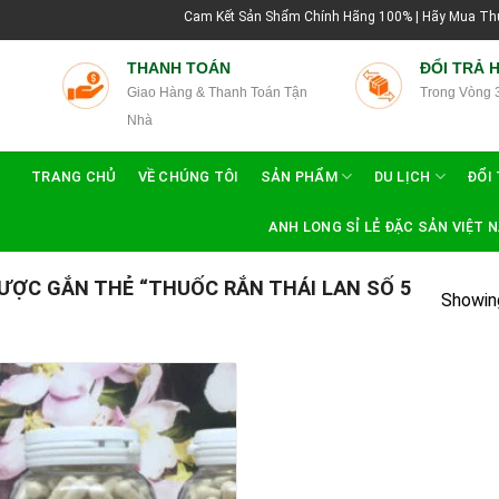
Cam Kết Sản Shẩm Chính Hãng 100% | Hãy Mua Thuốc Rắn
THANH TOÁN
ĐỔI TRẢ 
Giao Hàng & Thanh Toán Tận
Trong Vòng 
Nhà
TRANG CHỦ
VỀ CHÚNG TÔI
SẢN PHẨM
DU LỊCH
ĐỔI 
ANH LONG SỈ LẺ ĐẶC SẢN VIỆT 
ỢC GẮN THẺ “THUỐC RẮN THÁI LAN SỐ 5
Showing