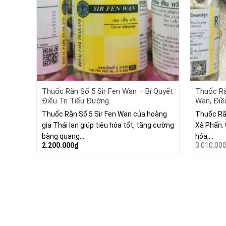
Thuốc Rắn Số 5 Sir Fen Wan – Bí Quyết
Thuốc Rắ
Điều Trị Tiểu Đường.
Wan, Điều
Bệnh Ti
Thuốc Rắn Số 5 Sir Fen Wan của hoàng
Thuốc Rắn
gia Thái lan giúp tiêu hóa tốt, tăng cường
Xà Phấn. 
bàng quang.…
hóa,…
2.200.000
₫
3.010.00