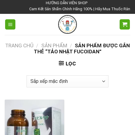
Chuyển
HƯỚNG DẪN VIÊN SHOP
Cam Kết Sản Shẩm Chính Hãng 100% | Hãy Mua Thuốc Rắn Thái L
đến
nội
dung
TRANG CHỦ
/
SẢN PHẨM
/
SẢN PHẨM ĐƯỢC GẮN
THẺ “TẢO NHẬT FUCOIDAN”
LỌC