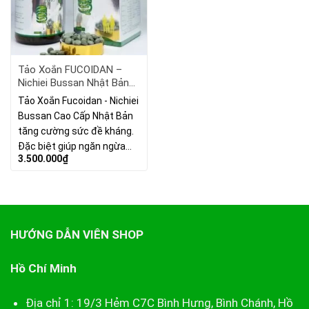
Tảo Xoắn FUCOIDAN –
Nichiei Bussan Nhật Bản
Hỗ Trợ Điều Trị Bệnh Ung
Tảo Xoắn Fucoidan - Nichiei
Thư 1500
Bussan Cao Cấp Nhật Bản
tăng cường sức đề kháng.
Đặc biệt giúp ngăn ngừa…
3.500.000
₫
HƯỚNG DẪN VIÊN SHOP
Hồ Chí Minh
Địa chỉ 1: 19/3 Hẻm C7C Bình Hưng, Bình Chánh, Hồ