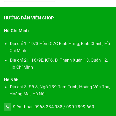
gốc
hiện
là:
tại
500.000₫.
là:
250.000₫.
HƯỚNG DẪN VIÊN SHOP
Hồ Chí Minh
Địa chỉ 1: 19/3 Hẻm C7C Bình Hưng, Bình Chánh, Hồ
Chí Minh
Địa chỉ 2: 116/9E, KP6, Đ. Thạnh Xuân 13, Quận 12,
Hồ Chí Minh
Hà Nội:
Địa chỉ 3: Số 8, Ngõ 139 Tam Trinh, Hoàng Văn Thụ,
Hoàng Mai, Hà Nội.
Điện thoại: 0968.234.938 / 090.7899.660