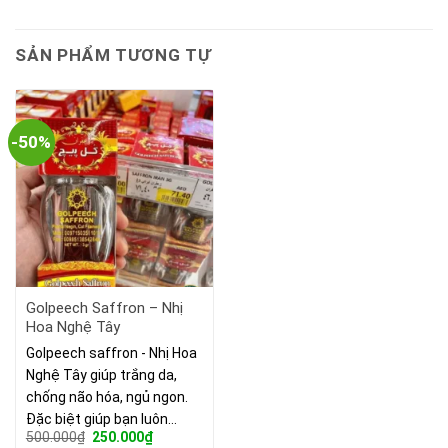
SẢN PHẨM TƯƠNG TỰ
-50%
Golpeech Saffron – Nhị
Hoa Nghệ Tây
Golpeech saffron - Nhị Hoa
Nghệ Tây giúp trắng da,
chống não hóa, ngủ ngon.
Đặc biệt giúp bạn luôn…
Giá
Giá
500.000
₫
250.000
₫