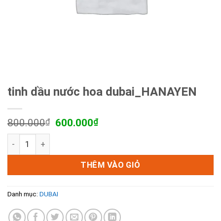
tinh dầu nước hoa dubai_HANAYEN
Giá
Giá
800.000
₫
600.000
₫
gốc
hiện
tinh dầu nước hoa dubai_HANAYEN số lượng
là:
tại
800.000₫.
là:
600.000₫.
THÊM VÀO GIỎ
Danh mục:
DUBAI