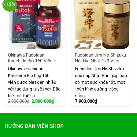
-13%
Okinawa Fucoidan
Fucoidan Umi No Shizuku
Kanehide Bio 150 Viên –
Nội Địa Nhật 120 Viên
Hỗ Trợ Điều Trị Ung Thư
(250mg/viên)
Okinawa Fucoidan
Fucoidan Umi No Shizuku
Tốt Nhất Nhật Bản
Kanehide Bio hộp 150
cao cấp Nhật Bản giúp bạn
viên được biết đến nhiều
có một sức khỏe tốt, một
với tác dụng tuyệt vời. Đặc
thần hình cường tráng,
biệt có thể sử…
sống…
Giá
Giá
2.300.000
₫
2.000.000
₫
7.900.000
₫
gốc
hiện
là:
tại
2.300.000₫.
là:
2.000.000₫.
HƯỚNG DẪN VIÊN SHOP