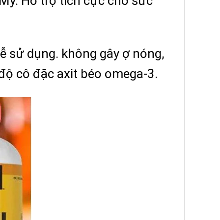
ỹ. Hỗ trợ tích cực cho sức
ễ sử dụng. không gây ợ nóng,
a độ cô đặc axit béo omega-3.