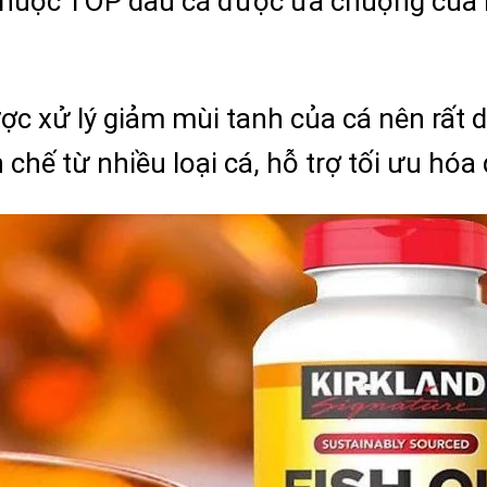
Thuộc TOP dầu cá được ưa chuộng của M
c xử lý giảm mùi tanh của cá nên rất d
 chế từ nhiều loại cá, hỗ trợ tối ưu hó