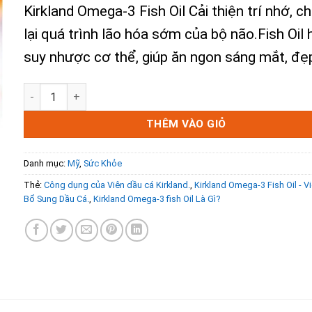
Kirkland Omega-3 Fish Oil Cải thiện trí nhớ, c
là:
tại
500.000₫.
là:
lại quá trình lão hóa sớm của bộ não.Fish Oil
455.000₫.
suy nhược cơ thể, giúp ăn ngon sáng mắt, đẹ
Kirkland Omega-3 Fish Oil - Viên Uống Bổ Sung Dầu Cá. số
THÊM VÀO GIỎ
Danh mục:
Mỹ
,
Sức Khỏe
Thẻ:
Công dụng của Viên dầu cá Kirkland.
,
Kirkland Omega-3 Fish Oil - 
Bổ Sung Dầu Cá.
,
Kirkland Omega-3 fish Oil Là Gì?