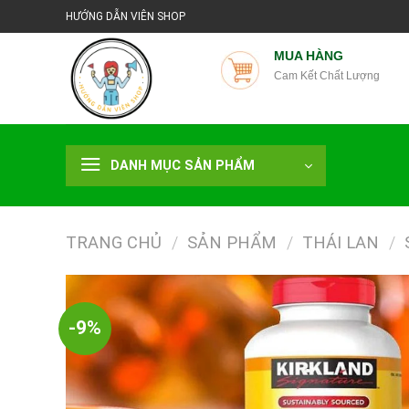
Chuyển
HƯỚNG DẪN VIÊN SHOP
đến
nội
MUA HÀNG
Cam Kết Chất Lượng
dung
DANH MỤC SẢN PHẨM
TRANG CHỦ
/
SẢN PHẨM
/
THÁI LAN
/
-9%