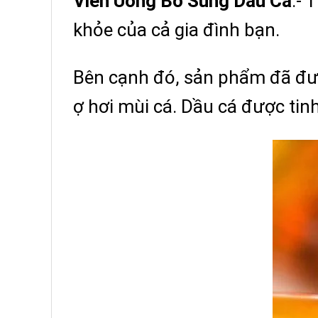
Viên Uống Bổ Sung Dầu Cá
.- 
khỏe của cả gia đình bạn.
Bên cạnh đó, sản phẩm đã đượ
ợ hơi mùi cá. Dầu cá được tinh