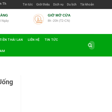
ướng Dẫn Viên Shop | Với Giá Tốt Nhất
Tin tức
Giới thiệu
Dịch vụ
Du lịch
Tài khoản
HÀNG
GIỜ MỞ CỬA
3 Ngày
8h -20h (T2-CN)
TIỀN THÁI LAN
LIÊN HỆ
TIN TỨC
Tìm
kiếm:
NAM
 Uống