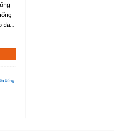
hống
 hống
p da…
 lượng
Viên Uống