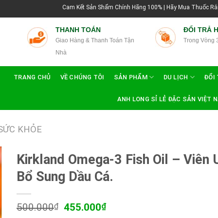
Cam Kết Sản Shẩm Chính Hãng 100% | Hãy Mua Thuốc Rắn Thái Lan Tại H
THANH TOÁN
ĐỔI TRẢ 
Giao Hàng & Thanh Toán Tận
Trong Vòng 
Nhà
TRANG CHỦ
VỀ CHÚNG TÔI
SẢN PHẨM
DU LỊCH
ĐỔI 
ANH LONG SỈ LẺ ĐẶC SẢN VIỆT 
SỨC KHỎE
Kirkland Omega-3 Fish Oil – Viên
Bổ Sung Dầu Cá.
Giá
Giá
500.000
₫
455.000
₫
gốc
hiện