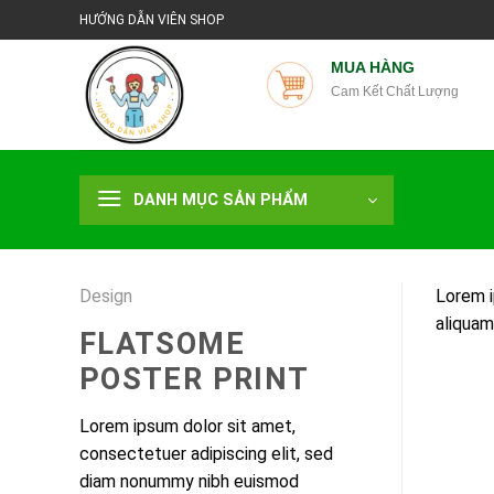
Chuyển
HƯỚNG DẪN VIÊN SHOP
đến
nội
MUA HÀNG
Cam Kết Chất Lượng
dung
DANH MỤC SẢN PHẨM
Design
Lorem i
aliquam
FLATSOME
POSTER PRINT
Lorem ipsum dolor sit amet,
consectetuer adipiscing elit, sed
diam nonummy nibh euismod