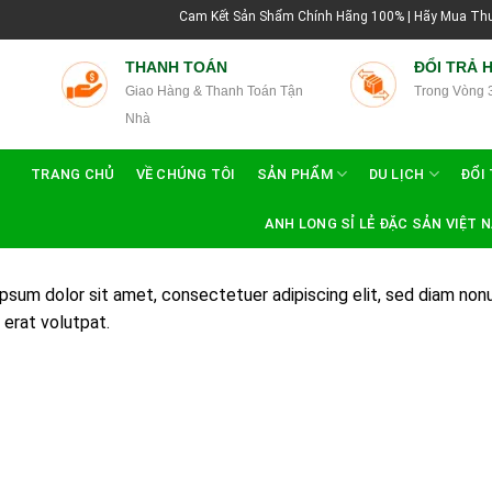
Cam Kết Sản Shẩm Chính Hãng 100% | Hãy Mua Thuốc R
THANH TOÁN
ĐỔI TRẢ 
Giao Hàng & Thanh Toán Tận
Trong Vòng 
Nhà
TRANG CHỦ
VỀ CHÚNG TÔI
SẢN PHẨM
DU LỊCH
ĐỔI 
ANH LONG SỈ LẺ ĐẶC SẢN VIỆT 
psum dolor sit amet, consectetuer adipiscing elit, sed diam no
 erat volutpat.