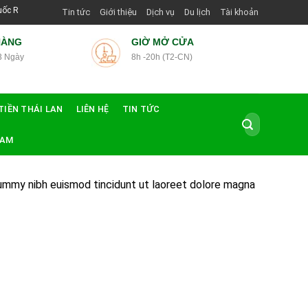
ắn Thái Lan Tại Hướng Dẫn Viên Shop | Với Giá Tốt Nhất
Tin tức
Giới thiệu
Dịch vụ
Du lịch
Tài khoản
HÀNG
GIỜ MỞ CỬA
3 Ngày
8h -20h (T2-CN)
TIỀN THÁI LAN
LIÊN HỆ
TIN TỨC
Tìm
kiếm:
NAM
nummy nibh euismod tincidunt ut laoreet dolore magna