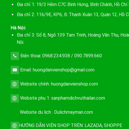
Địa chỉ 1: 19/3 Hẻm C7C Bình Hưng, Bình Chánh, Hồ Chí
Địa chỉ 2: 116/9E, KP6, Đ. Thạnh Xuân 13, Quận 12, Hồ C
Hà Nội:
Địa chỉ 3: Số 8, Ngõ 139 Tam Trinh, Hoàng Văn Thụ, Hoà
Nội.
Điện thoại: 0968.234.938 / 090.7899.660
Email: huongdanvienshop@gmail.com
Website chính:
huongdanvienshop.com
Website phụ 1:
sanphamdichvuthailan.com
Website du lịch :
Dulichmayman.com
HƯỚNG DẪN VIÊN SHOP TRÊN:
LAZADA
,
SHOPPE