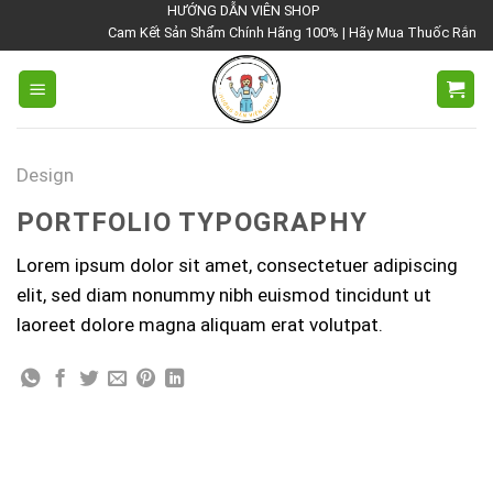
Chuyển
HƯỚNG DẪN VIÊN SHOP
Cam Kết Sản Shẩm Chính Hãng 100% | Hãy Mua Thuốc Rắn Thái 
đến
nội
dung
Design
PORTFOLIO TYPOGRAPHY
Lorem ipsum dolor sit amet, consectetuer adipiscing
elit, sed diam nonummy nibh euismod tincidunt ut
laoreet dolore magna aliquam erat volutpat.