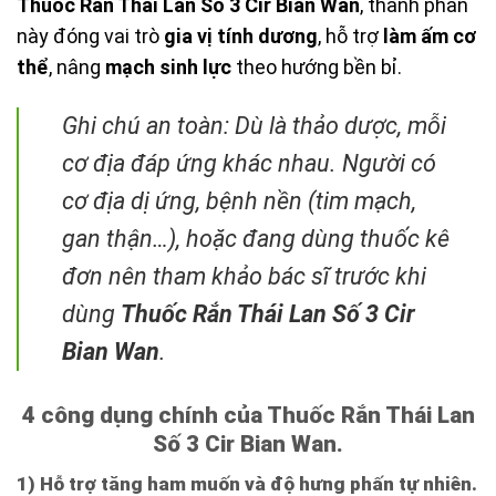
Thuốc Rắn Thái Lan Số 3 Cir Bian Wan
, thành phần
này đóng vai trò
gia vị tính dương
, hỗ trợ
làm ấm cơ
thể
, nâng
mạch sinh lực
theo hướng bền bỉ.
Ghi chú an toàn: Dù là thảo dược, mỗi
cơ địa đáp ứng khác nhau. Người có
cơ địa dị ứng, bệnh nền (tim mạch,
gan thận…), hoặc đang dùng thuốc kê
đơn nên tham khảo bác sĩ trước khi
dùng
Thuốc Rắn Thái Lan Số 3 Cir
Bian Wan
.
4 công dụng chính của Thuốc Rắn Thái Lan
Số 3 Cir Bian Wan.
1) Hỗ trợ tăng ham muốn và độ hưng phấn tự nhiên.