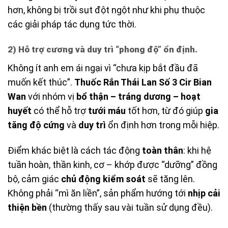
hơn, không bị trồi sụt đột ngột như khi phụ thuộc
các giải pháp tác dụng tức thời.
2) Hỗ trợ cương và duy trì “phong độ” ổn định.
Không ít anh em ái ngại vì “chưa kịp bắt đầu đã
muốn kết thúc”.
Thuốc Rắn Thái Lan Số 3 Cir Bian
Wan
với nhóm vị
bổ thận – tráng dương – hoạt
huyết
có thể hỗ trợ
tưới máu
tốt hơn, từ đó giúp
gia
tăng độ cứng
và
duy trì
ổn định hơn trong mỗi hiệp.
Điểm khác biệt là cách tác động
toàn thân
: khi hệ
tuần hoàn, thần kinh, cơ – khớp được “dưỡng” đồng
bộ, cảm giác
chủ động kiểm soát
sẽ tăng lên.
Không phải “mì ăn liền”, sản phẩm hướng tới
nhịp cải
thiện bền
(thường thấy sau vài tuần sử dụng đều).