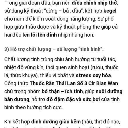
Trong giai đoạn đầu, bạn nên
điều chỉnh nhịp thở
,
sử dụng kỹ thuật “dừng – bắt đầu”, kết hợp
kegel
cho nam để kiểm soát dòng năng lượng. Sự phối
hợp giữa thảo dược và kỹ thuật phòng the giúp cả
hai đều
len lỏi lên đỉnh
nhịp nhàng hơn.
3) Hỗ trợ chất lượng – số lượng “tinh binh”.
Chất lượng tinh trùng chịu ảnh hưởng từ tuổi tác,
nhiệt độ vùng kín, thói quen sinh hoạt (rượu, thuốc
lá, thức khuya), thiếu vi chất và
stress oxy hóa
.
Công thức
Thuốc Rắn Thái Lan Số 3 Cir Bian Wan
chú trọng nhóm
bổ thận – ích tinh
, giúp
nuôi dưỡng
bản dương
, hỗ trợ
độ đậm đặc và sức bơi
của tinh
binh theo hướng tích cực.
Khi kết hợp
dinh dưỡng giàu kẽm
(hàu, thịt đỏ nạc,