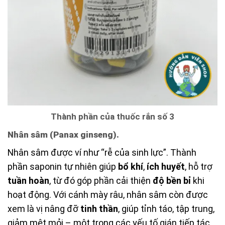
Thành phần của thuốc rắn số 3
Nhân sâm (Panax ginseng).
Nhân sâm được ví như “rễ của sinh lực”. Thành
phần saponin tự nhiên giúp
bổ khí
,
ích huyết
, hỗ trợ
tuần hoàn
, từ đó góp phần cải thiện
độ bền bỉ
khi
hoạt động. Với cánh mày râu, nhân sâm còn được
xem là vị nâng đỡ
tinh thần
, giúp tỉnh táo, tập trung,
giảm mệt mỏi – một trong các yếu tố gián tiếp tác