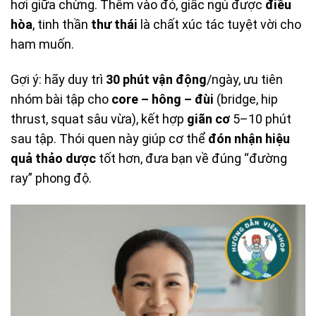
hơi giữa chừng. Thêm vào đó, giấc ngủ được
điều
hòa
, tinh thần
thư thái
là chất xúc tác tuyệt vời cho
ham muốn.
Gợi ý: hãy duy trì
30 phút vận động
/ngày, ưu tiên
nhóm bài tập cho
core – hông – đùi
(bridge, hip
thrust, squat sâu vừa), kết hợp
giãn cơ
5–10 phút
sau tập. Thói quen này giúp cơ thể
đón nhận hiệu
quả thảo dược
tốt hơn, đưa bạn về đúng “đường
ray” phong độ.