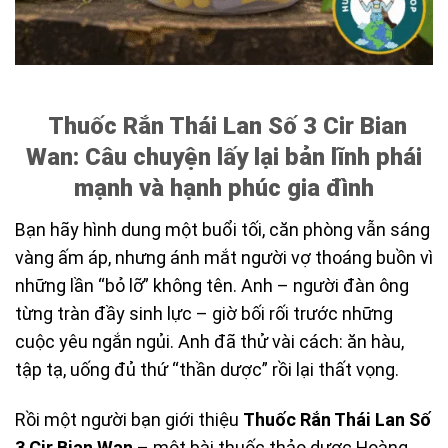
Thuốc Rắn Thái Lan Số 3 Cir Bian
Wan: Câu chuyện lấy lại bản lĩnh phái
mạnh và hạnh phúc gia đình
Bạn hãy hình dung một buổi tối, căn phòng vẫn sáng
vàng ấm áp, nhưng ánh mắt người vợ thoáng buồn vì
những lần “bỏ lỡ” không tên. Anh – người đàn ông
từng tràn đầy sinh lực – giờ bối rối trước những
cuộc yêu ngắn ngủi. Anh đã thử vài cách: ăn hàu,
tập tạ, uống đủ thứ “thần dược” rồi lại thất vọng.
Rồi một người bạn giới thiệu
Thuốc Rắn Thái Lan Số
3 Cir Bian Wan
– một bài thuốc thảo dược Hoàng