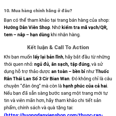
10. Mua hàng chính hãng ở đâu?
Bạn có thể tham khảo tại trang bán hàng của shop:
Hướng Dẫn Viên Shop
. Nhớ
kiểm tra mã vạch/QR,
tem – nắp – hạn dùng
khi nhận hàng.
Kết luận & Call To Action
Khi bạn muốn
lấy lại bản lĩnh
, hãy bắt đầu từ những
thói quen nhỏ:
ngủ đủ, ăn sạch, tập đúng
, và sử
dụng hỗ trợ thảo dược
an toàn – bền bỉ
như
Thuốc
Rắn Thái Lan Số 3 Cir Bian Wan
. Đó không chỉ là câu
chuyện “đàn ông” mà còn là
hạnh phúc của cả hai
.
Nếu bạn đã sẵn sàng bước sang một trang mới tự
tin và viên mãn hơn, hãy tham khảo chi tiết sản
phẩm, chính sách và quà tặng tại:
(
https://huongdanvienshop.com/thuoc-ran-