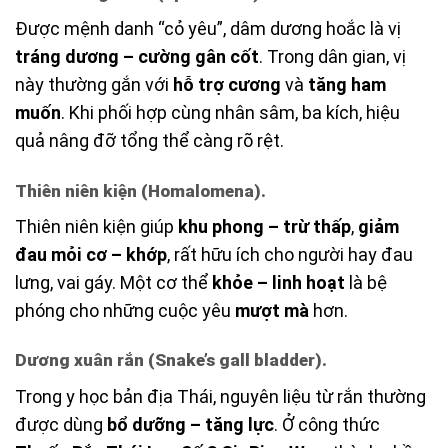
Được mệnh danh “cỏ yêu”, dâm dương hoắc là vị
tráng dương – cường gân cốt
. Trong dân gian, vị
này thường gắn với
hỗ trợ cương
và
tăng ham
muốn
. Khi phối hợp cùng nhân sâm, ba kích, hiệu
quả nâng đỡ tổng thể càng rõ rệt.
Thiên niên kiện (Homalomena).
Thiên niên kiện giúp
khu phong – trừ thấp
,
giảm
đau mỏi cơ – khớp
, rất hữu ích cho người hay đau
lưng, vai gáy. Một cơ thể
khỏe – linh hoạt
là bệ
phóng cho những cuộc yêu
mượt mà
hơn.
Dương xuân rắn (Snake’s gall bladder).
Trong y học bản địa Thái, nguyên liệu từ rắn thường
được dùng
bổ dưỡng – tăng lực
. Ở công thức