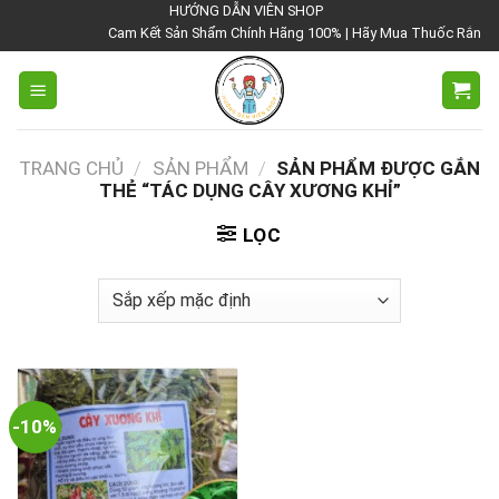
Chuyển
HƯỚNG DẪN VIÊN SHOP
Cam Kết Sản Shẩm Chính Hãng 100% | Hãy Mua Thuốc Rắn Thái L
đến
nội
dung
TRANG CHỦ
/
SẢN PHẨM
/
SẢN PHẨM ĐƯỢC GẮN
THẺ “TÁC DỤNG CÂY XƯƠNG KHỈ”
LỌC
-10%