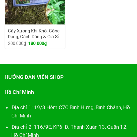
Cây Xương Khỉ Khô: Công
Dụng, Cách Dùng & Giá Sỉ
Tận Gốc 2026
Giá
Giá
200.000
₫
180.000
₫
gốc
hiện
là:
tại
200.000₫.
là:
180.000₫.
HƯỚNG DẪN VIÊN SHOP
Hồ Chí Minh
Địa chỉ 1: 19/3 Hẻm C7C Bình Hưng, Bình Chánh, Hồ
Chí Minh
Địa chỉ 2: 116/9E, KP6, Đ. Thạnh Xuân 13, Quận 12,
Hồ Chí Minh