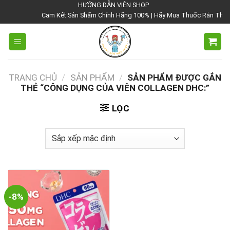
Chuyển
HƯỚNG DẪN VIÊN SHOP
Cam Kết Sản Shẩm Chính Hãng 100% | Hãy Mua Thuốc Rắn Thái Lan
đến
nội
dung
TRANG CHỦ
/
SẢN PHẨM
/
SẢN PHẨM ĐƯỢC GẮN
THẺ “CÔNG DỤNG CỦA VIÊN COLLAGEN DHC:”
LỌC
-8%