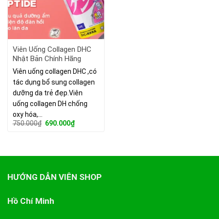
Viên Uống Collagen DHC
Nhật Bản Chính Hãng
Viên uống collagen DHC ,có
tác dụng bổ sung collagen
dưỡng da trẻ đẹp.Viên
uống collagen DH chống
oxy hóa,…
Giá
Giá
750.000
₫
690.000
₫
gốc
hiện
là:
tại
750.000₫.
là:
690.000₫.
HƯỚNG DẪN VIÊN SHOP
Hồ Chí Minh