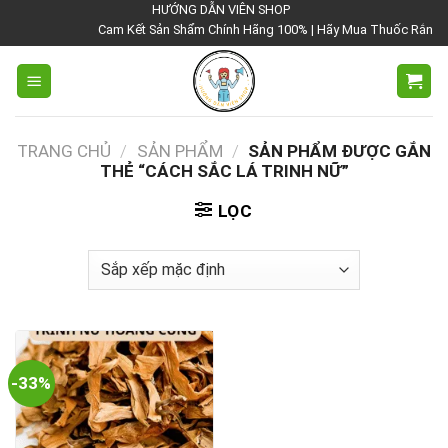
Chuyển
HƯỚNG DẪN VIÊN SHOP
Cam Kết Sản Shẩm Chính Hãng 100% | Hãy Mua Thuốc Rắn Thái 
đến
nội
dung
TRANG CHỦ
/
SẢN PHẨM
/
SẢN PHẨM ĐƯỢC GẮN
THẺ “CÁCH SẮC LÁ TRINH NỮ”
LỌC
-33%