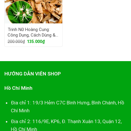
Trinh Nữ Hoàng Cung:
Công Dụng, Cách Dùng &
Giá Sỉ Tận Gốc
Giá
Giá
200.000
₫
135.000
₫
gốc
hiện
là:
tại
200.000₫.
là:
135.000₫.
HƯỚNG DẪN VIÊN SHOP
Hồ Chí Minh
Địa chỉ 1: 19/3 Hẻm C7C Bình Hưng, Bình Chánh, Hồ
Chí Minh
Địa chỉ 2: 116/9E, KP6, Đ. Thạnh Xuân 13, Quận 12,
Hồ Chí Minh