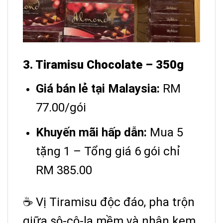
3. Tiramisu Chocolate – 350g
Giá bán lẻ tại Malaysia:
RM
77.00/gói
Khuyến mãi hấp dẫn:
Mua 5
tặng 1 – Tổng giá 6 gói chỉ
RM 385.00
☕ Vị Tiramisu độc đáo, pha trộn
giữa sô-cô-la mềm và nhân kem