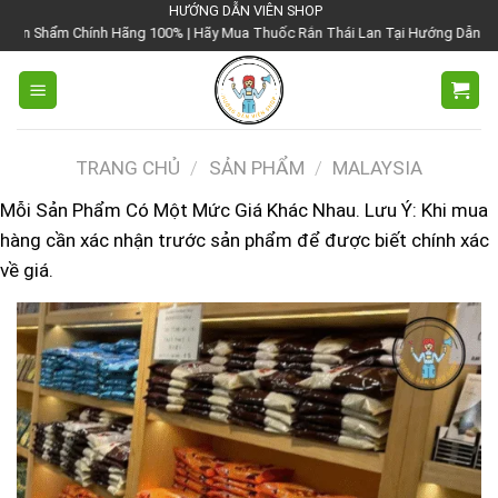
Chuyển
HƯỚNG DẪN VIÊN SHOP
ng 100% | Hãy Mua Thuốc Rắn Thái Lan Tại Hướng Dẫn Viên Shop | Với Giá Tố
đến
nội
dung
TRANG CHỦ
/
SẢN PHẨM
/
MALAYSIA
Mỗi Sản Phẩm Có Một Mức Giá Khác Nhau. Lưu Ý: Khi mua
hàng cần xác nhận trước sản phẩm để được biết chính xác
về giá.