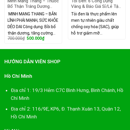
Minh Mạng Thang – Thuốc
Tỏi Đen: 6 Công Dụng
Bổ Thận Tráng Dương
Vàng & Báo Giá Sỉ/Lẻ Tận
Đông Y Nổi Tiếng Từ Triều
Gốc 2026
MINH MẠNG THANG – BẢN
Tỏi đen là thực phẩm lên
Nguyễn
LĨNH PHÁI MẠNH, SỨC KHỎE
men tự nhiên giàu chất
DẺO DAI Công dụng: Bồi bổ
chống oxy hóa (SAC), giúp
thận dương, tăng cường…
hỗ trợ giảm mỡ…
Giá
Giá
700.000
₫
500.000
₫
gốc
hiện
là:
tại
700.000₫.
là:
500.000₫.
HƯỚNG DẪN VIÊN SHOP
Hồ Chí Minh
Địa chỉ 1: 19/3 Hẻm C7C Bình Hưng, Bình Chánh, Hồ
Chí Minh
Địa chỉ 2: 116/9E, KP6, Đ. Thạnh Xuân 13, Quận 12,
Hồ Chí Minh