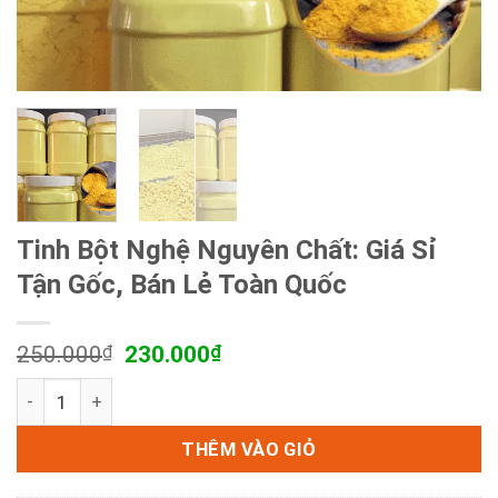
Tinh Bột Nghệ Nguyên Chất: Giá Sỉ
Tận Gốc, Bán Lẻ Toàn Quốc
Giá
Giá
250.000
₫
230.000
₫
gốc
hiện
Tinh Bột Nghệ Nguyên Chất: Giá Sỉ Tận Gốc, Bán Lẻ Toàn 
là:
tại
250.000₫.
là:
230.000₫.
THÊM VÀO GIỎ