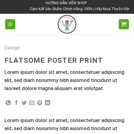
Chuyển
HƯỚNG DẪN VIÊN SHOP
Cam Kết Sản Shẩm Chính Hãng 100% | Hãy Mua Thuốc Rắn Thái 
đến
nội
dung
Design
FLATSOME POSTER PRINT
Lorem ipsum dolor sit amet, consectetuer adipiscing
elit, sed diam nonummy nibh euismod tincidunt ut
laoreet dolore magna aliquam erat volutpat.
Lorem ipsum dolor sit amet, consectetuer adipiscing
elit, sed diam nonummy nibh euismod tincidunt ut