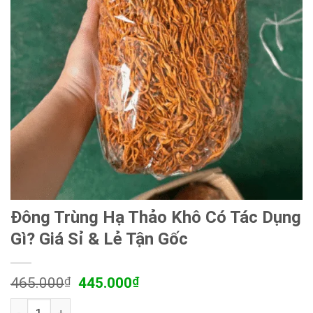
Đông Trùng Hạ Thảo Khô Có Tác Dụng
Gì? Giá Sỉ & Lẻ Tận Gốc
Giá
Giá
465.000
₫
445.000
₫
gốc
hiện
Đông Trùng Hạ Thảo Khô Có Tác Dụng Gì? Giá Sỉ & Lẻ Tận
là:
tại