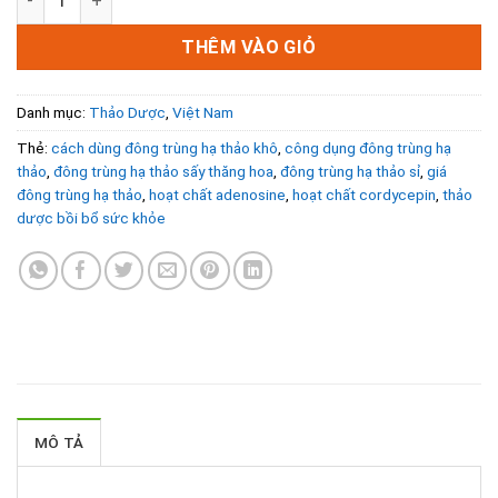
465.000₫.
là:
445.000₫.
THÊM VÀO GIỎ
Danh mục:
Thảo Dược
,
Việt Nam
Thẻ:
cách dùng đông trùng hạ thảo khô
,
công dụng đông trùng hạ
thảo
,
đông trùng hạ thảo sấy thăng hoa
,
đông trùng hạ thảo sỉ
,
giá
đông trùng hạ thảo
,
hoạt chất adenosine
,
hoạt chất cordycepin
,
thảo
dược bồi bổ sức khỏe
MÔ TẢ