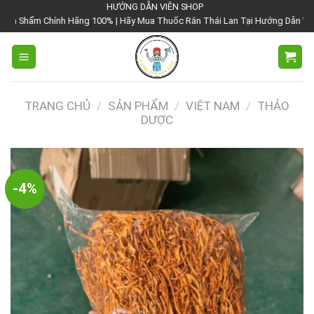
Chuyển
HƯỚNG DẪN VIÊN SHOP
Hãng 100% | Hãy Mua Thuốc Rắn Thái Lan Tại Hướng Dẫn Viên Shop | Với Giá
đến
nội
dung
TRANG CHỦ
/
SẢN PHẨM
/
VIỆT NAM
/
THẢO
DƯỢC
-4%