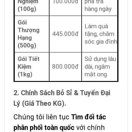
Nghiệm
100.000đ
pha trà
(100g)
hàng ngày
Gói
Làm quà
Thượng
445.000đ
tặng, chăm
Hạng
sóc gia đình
(500g)
Gói Tiết
Sử dụng lâu
Kiệm
800.000đ
dài, ngâm
(1kg)
mật ong
2. Chính Sách Bỏ Sỉ & Tuyển Đại
Lý (Giá Theo KG).
Chúng tôi liên tục
Tìm đối tác
phân phối toàn quốc
với chính