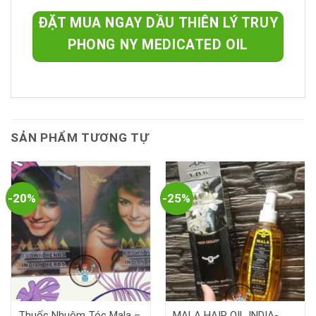
ĐẶT MUA NGAY DẦU THIÊN LÝ TRUY
PHONG NY MEDICATED OIL
SẢN PHẨM TƯƠNG TỰ
-20%
-25%
Thuốc Nhuộm Tóc Mala –
MALA HAIR OIL INDIA-