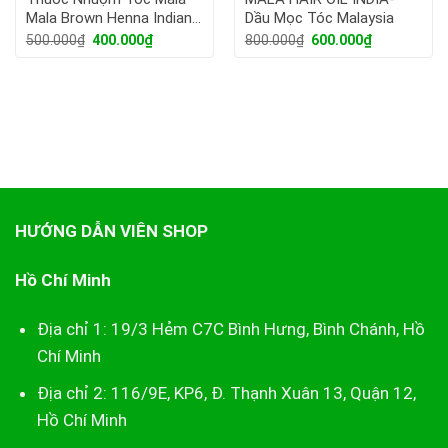
Mala Brown Henna Indian
Dầu Mọc Tóc Malaysia
Herbs
Giá
Giá
Giá
Giá
500.000
₫
400.000
₫
800.000
₫
600.000
₫
gốc
hiện
gốc
hiện
là:
tại
là:
tại
500.000₫.
là:
800.000₫.
là:
400.000₫.
600.000₫.
HƯỚNG DẪN VIÊN SHOP
Hồ Chí Minh
Địa chỉ 1: 19/3 Hẻm C7C Bình Hưng, Bình Chánh, Hồ
Chí Minh
Địa chỉ 2: 116/9E, KP6, Đ. Thạnh Xuân 13, Quận 12,
Hồ Chí Minh