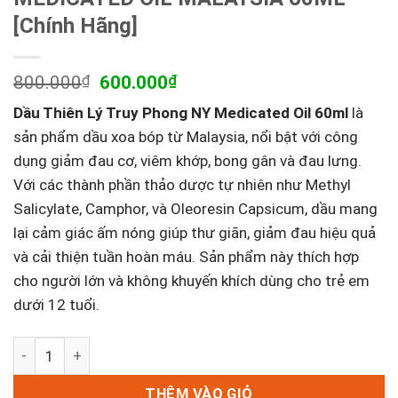
[Chính Hãng]
Giá
Giá
800.000
₫
600.000
₫
gốc
hiện
Dầu Thiên Lý Truy Phong NY Medicated Oil 60ml
là
là:
tại
800.000₫.
là:
sản phẩm dầu xoa bóp từ Malaysia, nổi bật với công
600.000₫.
dụng giảm đau cơ, viêm khớp, bong gân và đau lưng.
Với các thành phần thảo dược tự nhiên như Methyl
Salicylate, Camphor, và Oleoresin Capsicum, dầu mang
lại cảm giác ấm nóng giúp thư giãn, giảm đau hiệu quả
và cải thiện tuần hoàn máu. Sản phẩm này thích hợp
cho người lớn và không khuyến khích dùng cho trẻ em
dưới 12 tuổi.
DẦU THIÊN LÝ TRUY PHONG - NY MEDICATED OIL MALAYSIA 
THÊM VÀO GIỎ