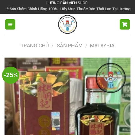
Chuyển
HƯỚNG DẪN VIÊN SHOP
 Chính Hãng 100% | Hãy Mua Thuốc Rắn Thái Lan Tại Hướng Dẫn Viên Shop | V
đến
nội
dung
TRANG CHỦ
/
SẢN PHẨM
/
MALAYSIA
-25%