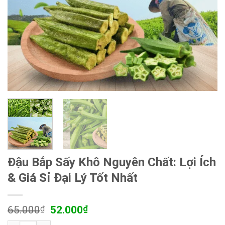
Đậu Bắp Sấy Khô Nguyên Chất: Lợi Ích
& Giá Sỉ Đại Lý Tốt Nhất
Giá
Giá
65.000
₫
52.000
₫
gốc
hiện