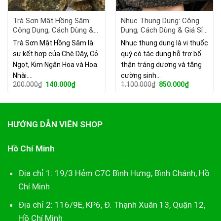
Trà Sơn Mật Hồng Sâm:
Nhục Thung Dung: Công
Công Dụng, Cách Dùng &
Dụng, Cách Dùng & Giá Sỉ
Giá Sỉ Tận Gốc 2026
Tận Gốc 2026
Trà Sơn Mật Hồng Sâm là
Nhục thung dung là vị thuốc
sự kết hợp của Chè Dây, Cỏ
quý có tác dụng hỗ trợ bổ
Ngọt, Kim Ngân Hoa và Hoa
thận tráng dương và tăng
Nhài.…
cường sinh…
Giá
Giá
Giá
Giá
200.000
₫
140.000
₫
1.100.000
₫
850.000
₫
gốc
hiện
gốc
hiện
là:
tại
là:
tại
200.000₫.
là:
1.100.000₫.
là:
140.000₫.
850.000₫.
HƯỚNG DẪN VIÊN SHOP
Hồ Chí Minh
Địa chỉ 1: 19/3 Hẻm C7C Bình Hưng, Bình Chánh, Hồ
Chí Minh
Địa chỉ 2: 116/9E, KP6, Đ. Thạnh Xuân 13, Quận 12,
Hồ Chí Minh