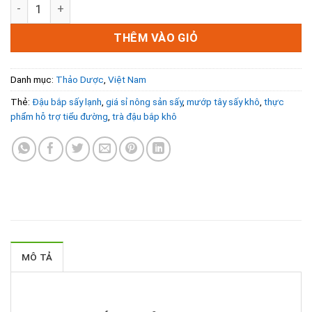
Đậu Bắp Sấy Khô Nguyên Chất: Lợi Ích & Giá Sỉ Đại Lý Tốt 
là:
tại
65.000₫.
là:
52.000₫.
THÊM VÀO GIỎ
Danh mục:
Thảo Dược
,
Việt Nam
Thẻ:
Đậu bắp sấy lạnh
,
giá sỉ nông sản sấy
,
mướp tây sấy khô
,
thực
phẩm hỗ trợ tiểu đường
,
trà đậu bắp khô
MÔ TẢ