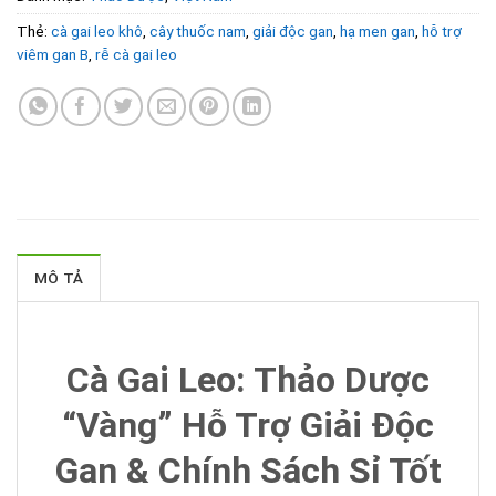
Thẻ:
cà gai leo khô
,
cây thuốc nam
,
giải độc gan
,
hạ men gan
,
hỗ trợ
viêm gan B
,
rễ cà gai leo
MÔ TẢ
Cà Gai Leo: Thảo Dược
“Vàng” Hỗ Trợ Giải Độc
Gan & Chính Sách Sỉ Tốt