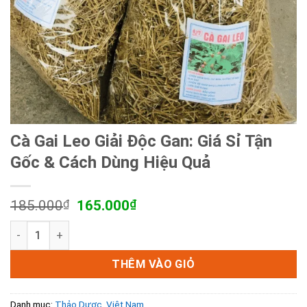
Cà Gai Leo Giải Độc Gan: Giá Sỉ Tận
Gốc & Cách Dùng Hiệu Quả
Giá
Giá
185.000
₫
165.000
₫
gốc
hiện
Cà Gai Leo Giải Độc Gan: Giá Sỉ Tận Gốc & Cách Dùng Hiệu
là:
tại
185.000₫.
là:
165.000₫.
THÊM VÀO GIỎ
Danh mục:
Thảo Dược
,
Việt Nam