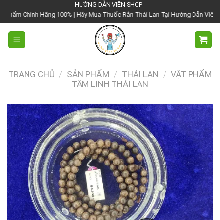
Chuyển
HƯỚNG DẪN VIÊN SHOP
 100% | Hãy Mua Thuốc Rắn Thái Lan Tại Hướng Dẫn Viên Shop | Với Giá Tốt 
đến
nội
dung
TRANG CHỦ
/
SẢN PHẨM
/
THÁI LAN
/
VẬT PHẨM
TÂM LINH THÁI LAN