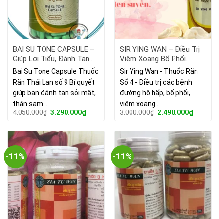
BAI SU TONE CAPSULE –
SIR YING WAN – Điều Trị
Giúp Lợi Tiểu, Đánh Tan
Viêm Xoang Bổ Phổi.
Sỏi Mật
Bai Su Tone Capsule Thuốc
Sir Ying Wan - Thuốc Rắn
Rắn Thái Lan số 9 Bí quyết
Số 4 - Điều trị các bệnh
giúp bạn đánh tan sỏi mật,
đường hô hấp, bổ phổi,
thận sạm…
viêm xoang…
Giá
Giá
Giá
Giá
4.050.000
₫
3.290.000
₫
3.000.000
₫
2.490.000
₫
gốc
hiện
gốc
hiện
là:
tại
là:
tại
4.050.000₫.
là:
3.000.000₫.
là:
3.290.000₫.
2.490.00
-11%
-11%