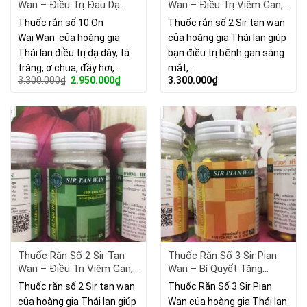
Wan – Điều Trị Đau Dạ
Wan – Điều Trị Viêm Gan,
Dày, Tiêu Hóa
Tim Mạch, Làm Sáng Mắt.
Thuốc rắn số 10 On
Thuốc rắn số 2 Sir tan wan
Wai Wan của hoàng gia
của hoàng gia Thái lan giúp
Thái lan điều trị dạ dày, tá
bạn điều trị bệnh gan sáng
tràng, ợ chua, đầy hơi,…
mắt,…
Giá
Giá
3.300.000
₫
2.950.000
₫
3.300.000
₫
gốc
hiện
là:
tại
3.300.000₫.
là:
2.950.000₫.
Thuốc Rắn Số 2 Sir Tan
Thuốc Rắn Số 3 Sir Pian
Wan – Điều Trị Viêm Gan,
Wan – Bí Quyết Tăng
Tim Mạch, Làm Sáng Mắt.
Cường Sinh Lý Nam Giới
Thuốc rắn số 2 Sir tan wan
Thuốc Rắn Số 3 Sir Pian
(Sao Chép)
của hoàng gia Thái lan giúp
Wan của hoàng gia Thái lan