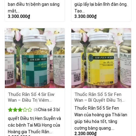
bạn điều trị bệnh gan sáng
giúp lấy lại bản lĩnh đàn ông.
mắt,…
Tạo…
3.300.000
₫
3.300.000
₫
Thuốc Rắn Số 4 Sir Eiw
Thuốc Rắn Số 5 Sir Fen
Wan – Điều Trị Viêm
Wan – Bí Quyết Điều Trị
Xoang, Hen Suyễn
Tiểu Đường.
Thuốc Rắn Số 5 Sir Fen
Chia sẻ 3 bí
(3)
Wan của hoàng gia Thái lan
Được
quyết Điều trị Hen Suyễn và
giúp tiêu hóa tốt, tăng
xếp
các bệnh Tai Mũi Họng của
hạng
cường bàng quang.…
3.00
5
Hoàng gia Thuốc Rắn…
2.200.000
₫