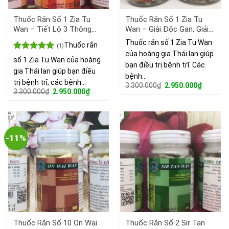
Thuốc Rắn Số 1 Zia Tu
Thuốc Rắn Số 1 Zia Tu
Wan – Tiết Lộ 3 Thông
Wan – Giải Độc Gan, Giải
Tin Bạn Phải Biết Trước
Độc Cơ Thể
Thuốc rắn số 1 Zia Tu Wan
Thuốc rắn
(1)
Khi Sử Dụng !
của hoàng gia Thái lan giúp
Được xếp
số 1 Zia Tu Wan của hoàng
bạn điều trị bệnh trĩ. Các
hạng
5.00
gia Thái lan giúp bạn điều
5 sao
bệnh…
trị bệnh trĩ, các bệnh…
Giá
Giá
3.300.000
₫
2.950.000
₫
Giá
Giá
3.300.000
₫
2.950.000
₫
gốc
hiện
gốc
hiện
là:
tại
là:
tại
3.300.000₫.
là:
3.300.000₫.
là:
2.950.00
2.950.000₫.
-11%
Thuốc Rắn Số 10 On Wai
Thuốc Rắn Số 2 Sir Tan