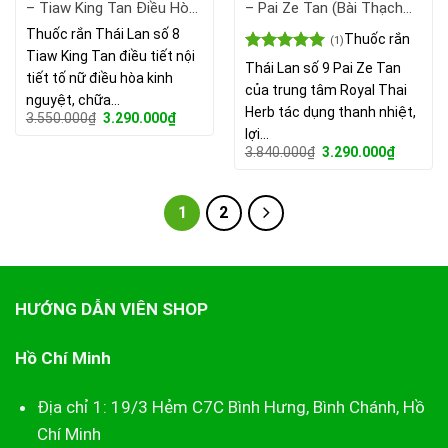
– Tiaw King Tan Điều Hòa
– Pai Ze Tan (Bài Thạch
Kinh Nguyệt, Kéo Dài Tuổi
Đan) Đánh Tan Sỏi Thận,
Thuốc rắn Thái Lan số 8
Thuốc rắn
(1)
Xuân
Sỏi Mật.
Tiaw King Tan điều tiết nội
Được xếp
Thái Lan số 9 Pai Ze Tan
tiết tố nữ điều hòa kinh
hạng
5.00
của trung tâm Royal Thai
5 sao
nguyệt, chữa…
Herb tác dụng thanh nhiệt,
Giá
Giá
3.550.000
₫
3.290.000
₫
gốc
hiện
lợi…
là:
tại
Giá
Giá
3.840.000
₫
3.290.000
₫
3.550.000₫.
là:
gốc
hiện
3.290.000₫.
là:
tại
3.840.000₫.
là:
3.290.00
1
2
HƯỚNG DẪN VIÊN SHOP
Hồ Chí Minh
Địa chỉ 1: 19/3 Hẻm C7C Bình Hưng, Bình Chánh, Hồ
Chí Minh