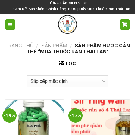
Chuyển
HƯỚNG DẪN VIÊN SHOP
 Kết Sản Shẩm Chính Hãng 100% | Hãy Mua Thuốc Rắn Thái Lan Tại Hướng Dẫn 
đến
nội
dung
TRANG CHỦ
/
SẢN PHẨM
/
SẢN PHẨM ĐƯỢC GẮN
THẺ “MUA THUỐC RẮN THÁI LAN”
LỌC
-19%
-17%