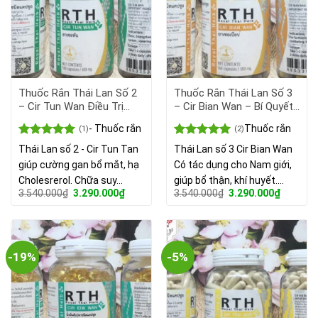
Thuốc Rắn Thái Lan Số 2
Thuốc Rắn Thái Lan Số 3
– Cir Tun Wan Điều Trị
– Cir Bian Wan – Bí Quyết
Huyết Áp Cao, Bệnh Tim
Tăng Cường Sinh Lý Nam.
- Thuốc rắn
Thuốc rắn
(1)
(2)
Mạch, Ngăn Ngừa Đột Quỵ.
Được xếp
Được xếp
Thái Lan số 2 - Cir Tun Tan
Thái Lan số 3 Cir Bian Wan
hạng
5.00
hạng
5.00
giúp cường gan bổ mắt, hạ
Có tác dụng cho Nam giới,
5 sao
5 sao
Cholesrerol. Chữa suy…
giúp bổ thận, khí huyết.…
Giá
Giá
Giá
Giá
3.540.000
₫
3.290.000
₫
3.540.000
₫
3.290.000
₫
gốc
hiện
gốc
hiện
là:
tại
là:
tại
3.540.000₫.
là:
3.540.000₫.
là:
3.290.000₫.
3.290.00
-19%
-5%