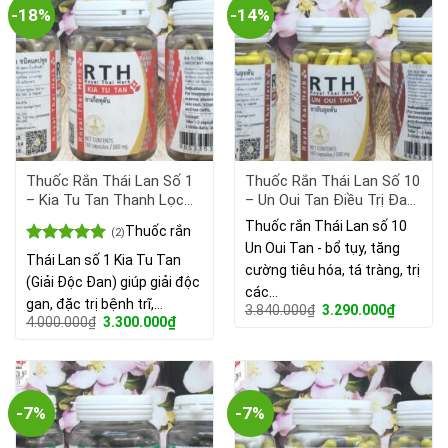
-18%
-14%
Thuốc Rắn Thái Lan Số 1
Thuốc Rắn Thái Lan Số 10
– Kia Tu Tan Thanh Lọc
– Un Oui Tan Điều Trị Đau
Giải Độc Cơ Thể
Bao Tử, Viêm Loét Dạ Dày
Thuốc rắn Thái Lan số 10
Thuốc rắn
(2)
Un Oui Tan - bổ tụy, tăng
Được xếp
Thái Lan số 1 Kia Tu Tan
cường tiêu hóa, tá tràng, trị
hạng
5.00
(Giải Độc Đan) giúp giải độc
5 sao
các…
gan, đặc trị bệnh trĩ,…
Giá
Giá
3.840.000
₫
3.290.000
₫
Giá
Giá
4.000.000
₫
3.300.000
₫
gốc
hiện
gốc
hiện
là:
tại
là:
tại
3.840.000₫.
là:
4.000.000₫.
là:
3.290.00
3.300.000₫.
-7%
-7%