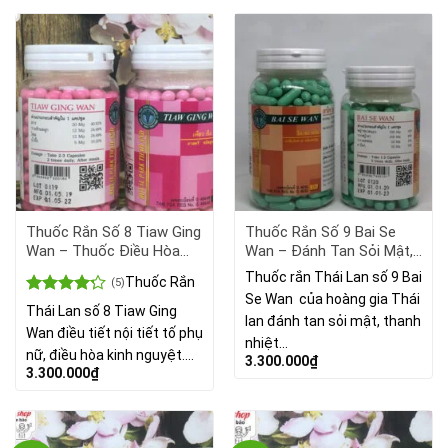
Thuốc Rắn Số 8 Tiaw Ging
Thuốc Rắn Số 9 Bai Se
Wan – Thuốc Điều Hòa
Wan – Đánh Tan Sỏi Mật,
Kinh Nguyệt
Thận Sạn, Trị Viêm Liệu
Thuốc rắn Thái Lan số 9 Bai
Thuốc Rắn
(5)
Quản
Se Wan của hoàng gia Thái
Được xếp
Thái Lan số 8 Tiaw Ging
lan đánh tan sỏi mật, thanh
hạng
4.20
Wan điều tiết nội tiết tố phụ
5 sao
nhiệt…
nữ, điều hòa kinh nguyệt.…
3.300.000
₫
3.300.000
₫