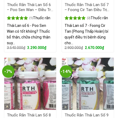
Thuốc Rắn Thái Lan Số 6
Thuốc Rắn Thái Lan Số 7
– Poo Sen Wan – Điều Trị
– Foong Cir Tan Điều Trị
Suy Thận, Huyết Mạch
Bệnh Viêm Xương Khớp,
Thuốc rắn
Thuốc rắn
(1)
(2)
Không Đều
Bệnh Gout Hiệu Quả
Được xếp
Được xếp
Thái Lan số 6 - Poo Sen
Thái Lan số 7 - Foong Cir
hạng
5.00
hạng
5.00
Wan có tốt không? Thuốc
Tan (Phong Thấp Hoàn) bí
5 sao
5 sao
bổ thận, chữa chứng thận
quyết điều trị bệnh dùng
suy…
cho…
Giá
Giá
Giá
Giá
3.540.000
₫
3.290.000
₫
2.900.000
₫
2.670.000
₫
gốc
hiện
gốc
hiện
là:
tại
là:
tại
3.540.000₫.
là:
2.900.000₫.
là:
3.290.000₫.
2.670.00
-7%
-14%
Thuốc Rắn Thái Lan Số 8
Thuốc Rắn Thái Lan Số 9