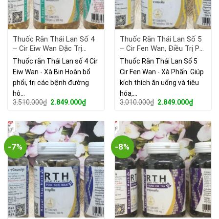
Thuốc Rắn Thái Lan Số 4
Thuốc Rắn Thái Lan Số 5
– Cir Eiw Wan Đặc Trị
– Cir Fen Wan, Điều Trị Phì
Viêm Xoang Và Các Bệnh
Đại Tiền Liệt Tuyến, Bệnh
Thuốc rắn Thái Lan số 4 Cir
Thuốc Rắn Thái Lan Số 5
Tai Mũi Họng
Tiểu Đường
Eiw Wan - Xà Bin Hoàn bổ
Cir Fen Wan - Xà Phấn. Giúp
phổi, trị các bệnh đường
kích thích ăn uống và tiêu
hô…
hóa,…
Giá
Giá
Giá
Giá
3.510.000
₫
2.849.000
₫
3.010.000
₫
2.849.000
₫
gốc
hiện
gốc
hiện
là:
tại
là:
tại
3.510.000₫.
là:
3.010.000₫.
là:
2.849.000₫.
2.849.00
-7%
-8%