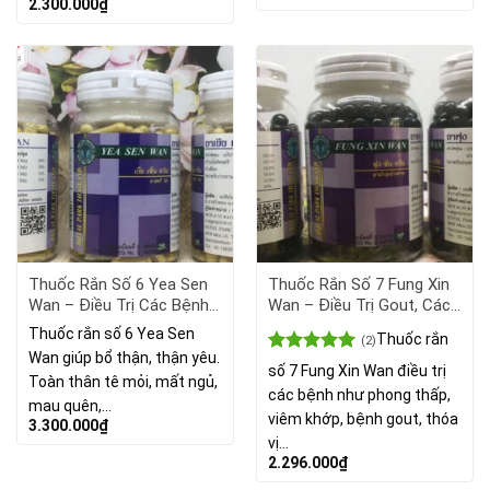
sao
2.300.000
₫
Thuốc Rắn Số 6 Yea Sen
Thuốc Rắn Số 7 Fung Xin
Wan – Điều Trị Các Bệnh
Wan – Điều Trị Gout, Các
Về Thận
Bệnh Viêm Xương Khớp
Thuốc rắn số 6 Yea Sen
Thuốc rắn
(2)
Wan giúp bổ thận, thận yêu.
Được xếp
số 7 Fung Xin Wan điều trị
Toàn thân tê mỏi, mất ngủ,
hạng
5.00
các bệnh như phong thấp,
5 sao
mau quên,…
viêm khớp, bệnh gout, thóa
3.300.000
₫
vị…
2.296.000
₫