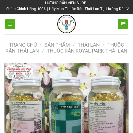
Chuyển
HƯỚNG DẪN VIÊN SHOP
ãng 100% | Hãy Mua Thuốc Rắn Thái Lan Tại Hướng Dẫn Viên Shop | Với Giá T
đến
nội
dung
TRANG CHỦ
/
SẢN PHẨM
/
THÁI LAN
/
THUỐC
RẮN THÁI LAN
/
THUỐC RẮN ROYAL PARK THÁI LAN