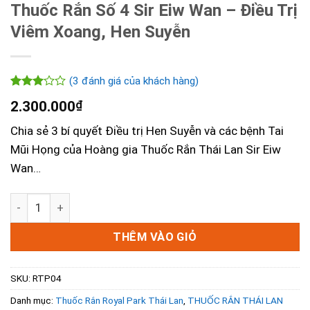
Thuốc Rắn Số 4 Sir Eiw Wan – Điều Trị
Viêm Xoang, Hen Suyễn
(
3
đánh giá của khách hàng)
3.00
3
2.300.000
₫
trên 5
dựa
Chia sẻ 3 bí quyết Điều trị Hen Suyễn và các bệnh Tai
trên
đánh
Mũi Họng của Hoàng gia Thuốc Rắn Thái Lan Sir Eiw
giá
Wan…
Thuốc Rắn Số 4 Sir Eiw Wan - Điều Trị Viêm Xoang, Hen Su
THÊM VÀO GIỎ
SKU:
RTP04
Danh mục:
Thuốc Rắn Royal Park Thái Lan
,
THUỐC RẮN THÁI LAN