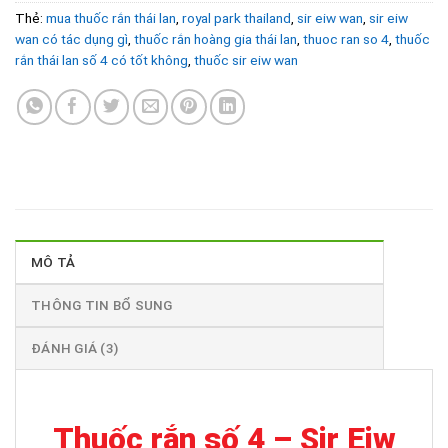
Thẻ:
mua thuốc rắn thái lan
,
royal park thailand
,
sir eiw wan
,
sir eiw
wan có tác dụng gì
,
thuốc rắn hoàng gia thái lan
,
thuoc ran so 4
,
thuốc
rắn thái lan số 4 có tốt không
,
thuốc sir eiw wan
MÔ TẢ
THÔNG TIN BỔ SUNG
ĐÁNH GIÁ (3)
Thuốc rắn số 4 – Sir Eiw