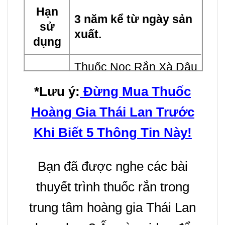
Hạn
3 năm kể từ ngày sản
sử
xuất.
dụng
Thuốc Nọc Rắn Xà Dâu
Thành
Hoàn được điều chế:
*Lưu ý
:
Đừng Mua Thuốc
phần
tinh dầu từ gan, mỡ rắn
Hoàng Gia Thái Lan Trước
luyện thành.
Khi Biết 5 Thông Tin Này!
– Các bệnh đường hô
hấp: ho, viêm phế quản,
Công
Bạn đã được nghe các bài
phổi.
dụng
thuyết trình thuốc rắn trong
– Đặc biệt viêm xoang,
v
iêm mũi dị ứng.
trung tâm hoàng gia Thái Lan