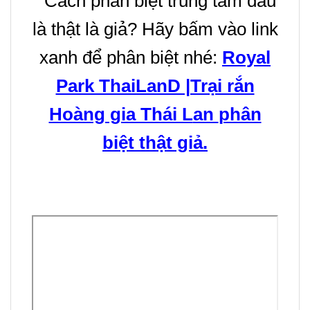
Cách phân biệt trung tâm đâu
là thật là giả? Hãy bấm vào link
xanh để phân biệt nhé:
Royal
Park ThaiLanD |Trại rắn
Hoàng gia Thái L
an
phân
biệt thật giả.