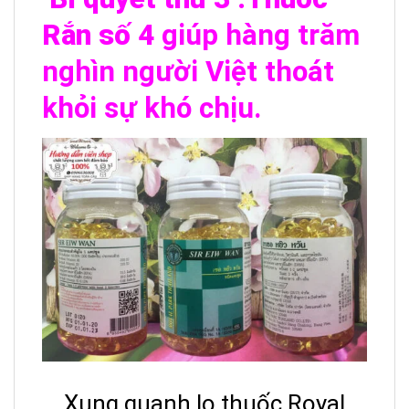
Rắn số 4
giúp hàng trăm
nghìn người Việt thoát
khỏi sự khó chịu.
Xung quanh lọ thuốc Royal