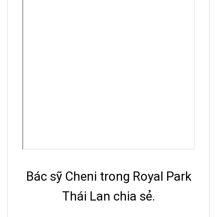
– Nên sử dụng theo liều
thường xuyên, tập thể
dục điều đặn đến khi
bệnh dứt hẳn.
Bác sỹ Cheni trong Royal Park
Thái Lan chia sẻ.