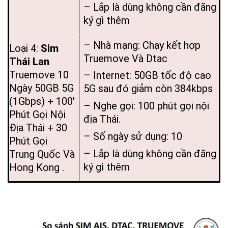
– Lắp là dùng không cần đăng
ký gì thêm
– Nhà mạng: Chạy kết hợp
Loại 4:
Sim
Truemove Và Dtac
Thái Lan
Truemove 10
– Internet: 50GB tốc độ cao
Ngày 50GB 5G
5G sau đó giảm còn 384kbps
(1Gbps) + 100′
– Nghe gọi: 100 phút gọi nội
Phút Gọi Nội
địa Thái.
Địa Thái + 30
– Số ngày sử dụng: 10
Phút Gọi
– Lắp là dùng không cần đăng
Trung Quốc Và
ký gì thêm
Hong Kong .