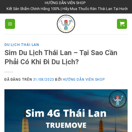
Chuyển
HƯỚNG DẪN VIÊN SHOP
hẩm Chính Hãng 100% | Hãy Mua Thuốc Rắn Thái Lan Tại Hướng Dẫn Viên Shop
đến
nội
dung
DU LỊCH THÁI LAN
Sim Du Lịch Thái Lan – Tại Sao Cần
Phải Có Khi Đi Du Lịch?
ĐÃ ĐĂNG TRÊN
31/08/2023
BỞI
HƯỚNG DẪN VIÊN SHOP