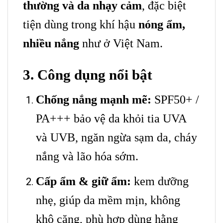
thường và da nhạy cảm
, đặc biệt
tiện dùng trong khí hậu
nóng ẩm,
nhiều nắng
như ở Việt Nam.
3. Công dụng nổi bật
Chống nắng mạnh mẽ:
SPF50+ /
PA+++ bảo vệ da khỏi tia UVA
và UVB, ngăn ngừa sạm da, cháy
nắng và lão hóa sớm.
Cấp ẩm & giữ ẩm:
kem dưỡng
nhẹ, giúp da mềm mịn, không
khô căng, phù hợp dùng hằng