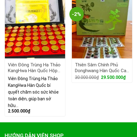
-2%
Viên Đông Trùng Hạ Thảo
Thiên Sâm Chính Phủ
KangHwa Hàn Quốc Hộp
Donghwang Hàn Quốc Cao
Đen Gỗ 60 Viên
Cấp
Giá
Giá
30.000.000
₫
29.500.000
₫
Viên Đông Trùng Hạ Thảo
gốc
hiện
KangHwa Hàn Quốc bí
là:
tại
30.000.000₫.
là:
quyết chăm sóc sức khỏe
29.50
toàn diện, giúp bạn sở
hữu…
2.500.000
₫
HƯỚNG DẪN VIÊN SHOP